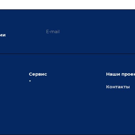
ции
Сервис
Наши прое
Контакты
толы
Сервисное обслуживание
х столов
Обучение
Доставка
а и
Лизинг
Демонстрация оборудования
иварки
Монтаж