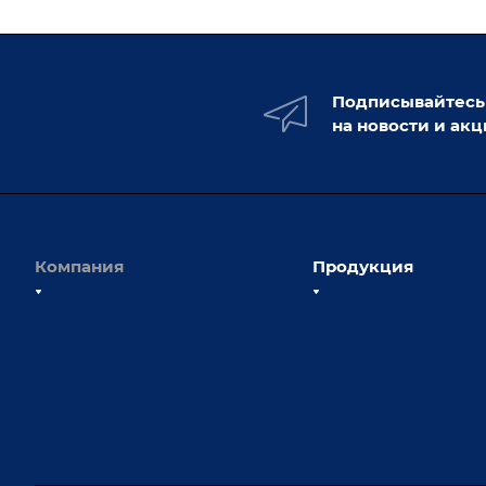
Подписывайтесь
на новости и ак
Компания
Продукция
О компании
Сборочно-сварочные с
Наши сотрудники
Оснастка для сварочны
Наши партнеры
Роботизация
Отзывы
Ручная лазерная сварк
очистка
Выставки и мероприятия
Оборудование для пр
Вопрос ответ