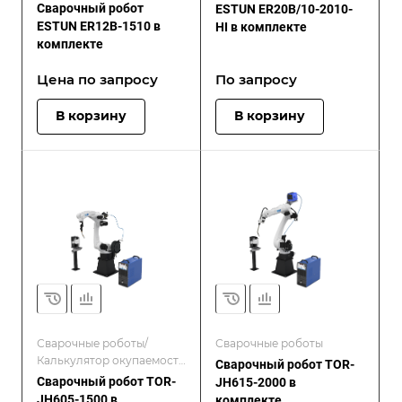
роботизированной
Сварочный робот
ESTUN ER20B/10-2010-
сварки
ESTUN ER12B-1510 в
HI в комплекте
комплекте
Цена по запросу
По запросу
В корзину
В корзину
Сварочные роботы/
Сварочные роботы
Калькулятор окупаемости
Сварочный робот TOR-
роботизированной
Сварочный робот TOR-
JH615-2000 в
сварки
JH605-1500 в
комплекте