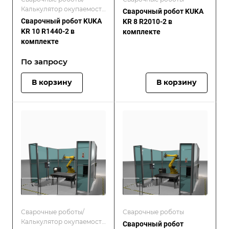
Калькулятор окупаемости
Сварочный робот KUKA
роботизированной
Сварочный робот KUKA
KR 8 R2010-2 в
сварки
KR 10 R1440-2 в
комплекте
комплекте
По запросу
В корзину
В корзину
Сварочные роботы/
Сварочные роботы
Калькулятор окупаемости
Сварочный робот