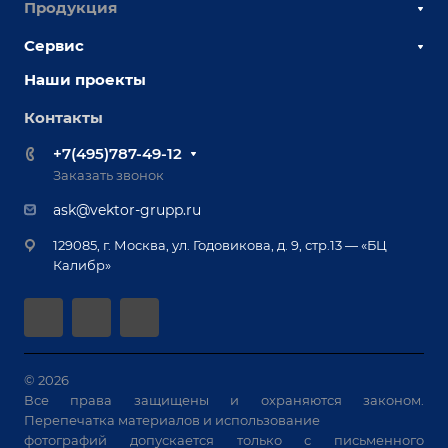
Продукция
О компании
Наши сотрудники
Сервис
Сборочно-сварочные столы
Наши партнеры
Оснастка для сварочных столов
Наши проекты
Сервисное обслуживание
Отзывы
Роботизация
Обучение
Контакты
Выставки и мероприятия
Ручная лазерная сварка и очистка
Доставка
Вопрос ответ
+7(495)787-49-12
Оборудование для приварки крепежа
Лизинг
Реквизиты
Заказать звонок
Приварной крепеж
Демонстрация оборудования
Документы
ask@vektor-grupp.ru
Специализированные решения для сварки
Монтаж
Вакансии
крупногабаритных изделий
129085, г. Москва, ул. Годовикова, д. 9, стр.13 — «БЦ
Гарантия
Позиционеры и вращатели
Калибр»
Аудит производства на предмет возможности
Сварочные аппараты
автоматизации
Вакуумные траверсы
Зачистные станки
Машины контактной сварки
© 2026
Все права защищены и охраняются законом.
Универсальные зажимы
Перепечатка материалов и использование
Системы аспирации
фотографий допускается только с письменного