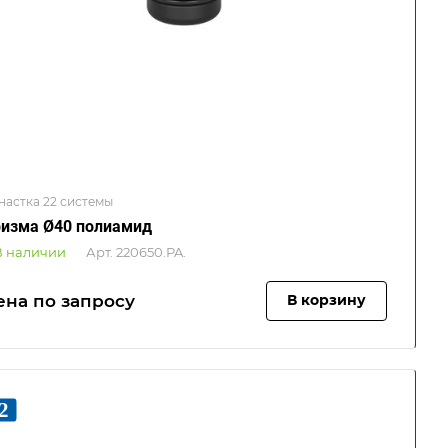
настка 22 системы
изма Ø40 полиамид
В наличии
Арт.
220650.PA.
ена по зап
р
осу
В корзину