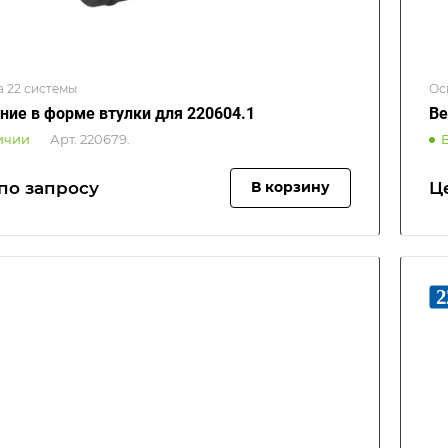
а 22 системы
Ос
ние в форме втулки для 220604.1
Ве
ичии
Арт.
220679.
по зап
р
осу
Ц
В корзину