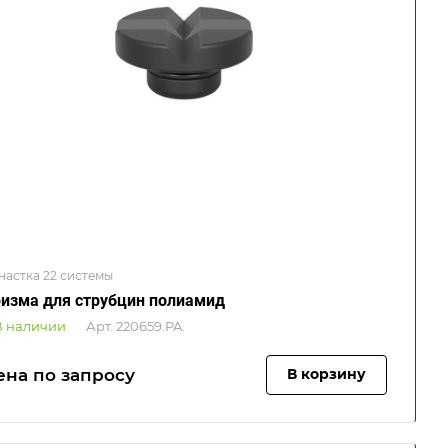
настка 22 системы
изма для струбцин полиамид
В наличии
Арт.
220659.PA.
ена по зап
р
осу
В корзину