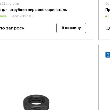
а 22 системы
Ос
 для струбцин нержавеющая сталь
Пр
ичии
Арт.
220658.E.
по зап
р
осу
Ц
В корзину