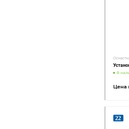
Оснастк
Устано
В нал
Цена 