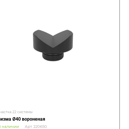
настка 22 системы
изма Ø40 вороненая
В наличии
Арт.
220650.