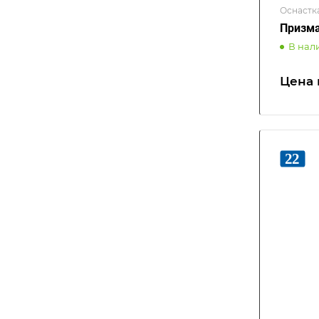
Оснастк
Призма
В нал
Цена 