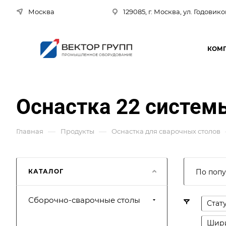
Москва
129085, г. Москва, ул. Годовико
КОМ
Оснастка 22 систем
—
—
Главная
Продукты
Оснастка для сварочных столов
КАТАЛОГ
По попу
Сборочно-сварочные столы
Стат
Шири