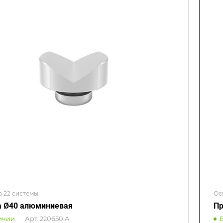
а 22 системы
Ос
 Ø40 алюминиевая
Пр
ичии
Арт.
220650.A.