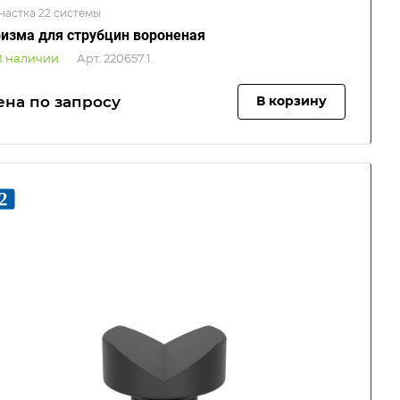
настка 22 системы
изма для струбцин вороненая
В наличии
Арт.
220657.1.
ена по зап
р
осу
В корзину