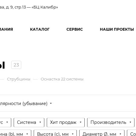
ва, д. 9, стр.13 — «БЦ Калибр»
ПАНИЯ
КАТАЛОГ
СЕРВИС
НАШИ ПРОЕКТЫ
ы
23
—
—
Струбцины
Оснастка 22 системы
лярности (убывание)
ус
Система
Хит продаж
Производитель
на (b), мм
Высота (c), мм
Диаметр Ø, мм
Со