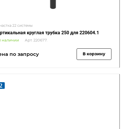
настка 22 системы
ртикальная круглая трубка 250 для 220604.1
В наличии
Арт.
220677.
ена по зап
р
осу
В корзину