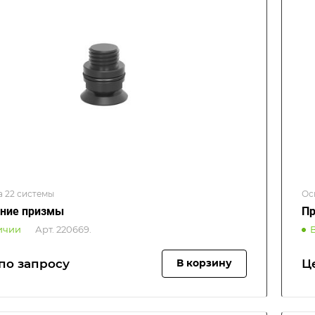
а 22 системы
Ос
ние призмы
Пр
ичии
Арт.
220669.
по зап
р
осу
Ц
В корзину