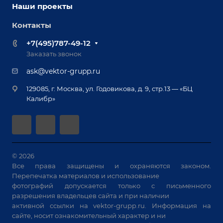
Оснастка для сварочных столов
Наши проекты
Сервисное обслуживание
Отзывы
Роботизация
Обучение
Контакты
Выставки и мероприятия
Ручная лазерная сварка и очистка
Доставка
Вопрос ответ
+7(495)787-49-12
Оборудование для приварки крепежа
Лизинг
Реквизиты
Заказать звонок
Приварной крепеж
Демонстрация оборудования
Документы
ask@vektor-grupp.ru
Специализированные решения для сварки
Монтаж
Вакансии
крупногабаритных изделий
129085, г. Москва, ул. Годовикова, д. 9, стр.13 — «БЦ
Гарантия
Позиционеры и вращатели
Калибр»
Аудит производства на предмет возможности
Сварочные аппараты
автоматизации
Вакуумные траверсы
Зачистные станки
Машины контактной сварки
© 2026
Все права защищены и охраняются законом.
Универсальные зажимы
Перепечатка материалов и использование
Системы аспирации
фотографий допускается только с письменного
Станки лазерной резки
разрешения владельцев сайта и при наличии
активной ссылки на
vektor-grupp.ru
. Информация на
Решения для учебных заведений
сайте, носит ознакомительный характер и ни