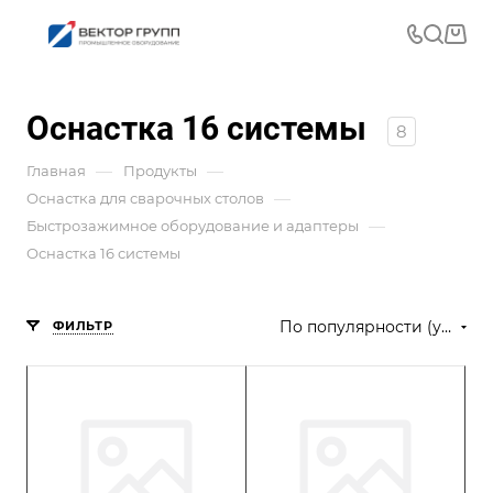
Оснастка 16 системы
8
—
—
Главная
Продукты
—
Оснастка для сварочных столов
—
Быстрозажимное оборудование и адаптеры
Оснастка 16 системы
По популярности (убывание)
ФИЛЬТР