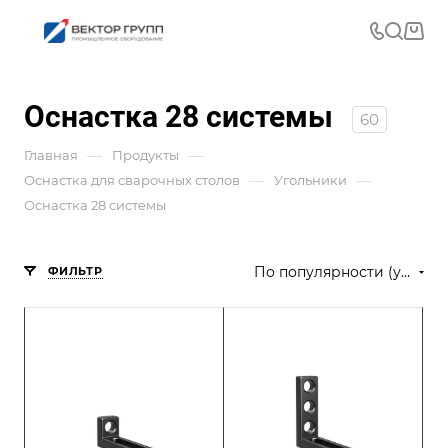
Оснастка 28 системы
60
—
—
Главная
Продукты
—
—
Оснастка для сварочных столов
Угольники
Оснастка 28 системы
По популярности (убывание)
ФИЛЬТР