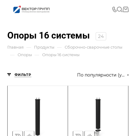
Опоры 16 системы
24
—
—
Главная
Продукты
Сборочно-сварочные столы
—
—
Опоры
Опоры 16 системы
По популярности (убывание)
ФИЛЬТР