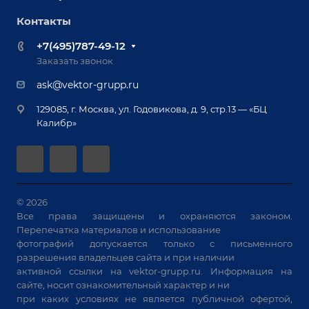
Отзывы
Роботизация
Обучение
Контакты
Выставки и мероприятия
Ручная лазерная сварка и очистка
Доставка
Вопрос ответ
+7(495)787-49-12
Оборудование для приварки крепежа
Лизинг
Реквизиты
Заказать звонок
Приварной крепеж
Демонстрация оборудования
Документы
ask@vektor-grupp.ru
Специализированные решения для сварки
Монтаж
Вакансии
крупногабаритных изделий
129085, г. Москва, ул. Годовикова, д. 9, стр.13 — «БЦ
Гарантия
Позиционеры и вращатели
Калибр»
Аудит производства на предмет возможности
Сварочные аппараты
автоматизации
Вакуумные траверсы
Зачистные станки
Машины контактной сварки
© 2026
Все права защищены и охраняются законом.
Универсальные зажимы
Перепечатка материалов и использование
Системы аспирации
фотографий допускается только с письменного
Станки лазерной резки
разрешения владельцев сайта и при наличии
активной ссылки на
vektor-grupp.ru
. Информация на
Решения для учебных заведений
сайте, носит ознакомительный характер и ни
при каких условиях не является публичной офертой,