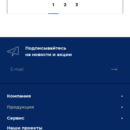
1
2
3
Подписывайтесь
на новости и акции
Компания
Продукция
О компании
Наши сотрудники
Сервис
Сборочно-сварочные столы
Наши партнеры
Оснастка для сварочных столов
Наши проекты
Сервисное обслуживание