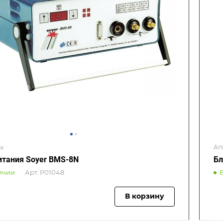
ы
Ап
итания Soyer BMS-8N
Бл
ичии
Арт.
P01048
В корзину