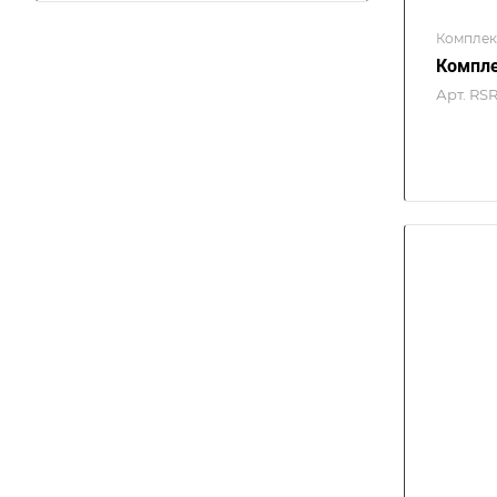
Комплек
Компле
Арт.
RSR