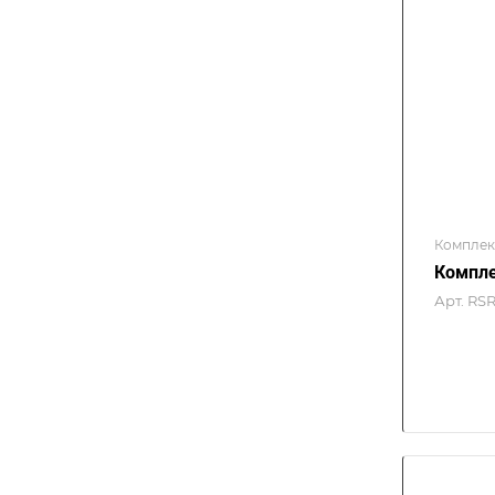
Комплек
Компле
Арт.
RSR