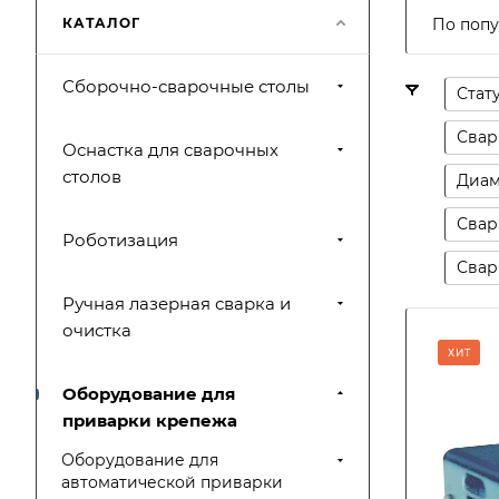
КАТАЛОГ
По попу
Сборочно-сварочные столы
Стат
Свар
Оснастка для сварочных
столов
Диам
Свар
Роботизация
Свар
Ручная лазерная сварка и
очистка
ХИТ
Оборудование для
приварки крепежа
Оборудование для
автоматической приварки