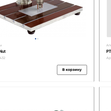
ы
Ап
Nut
PT
432
Ар
В корзину