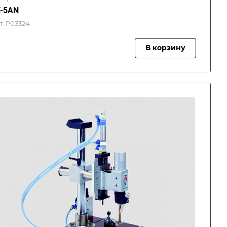
-5AN
т.
P03324
В корзину