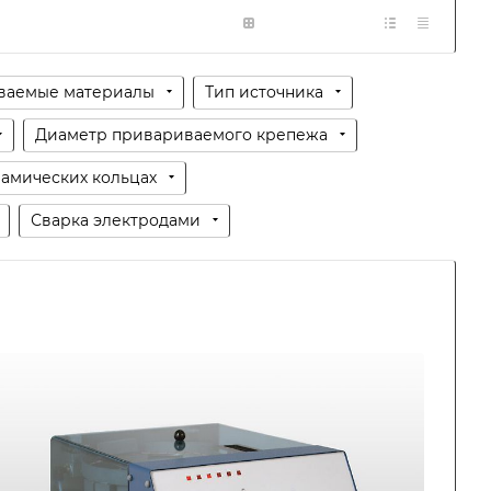
ваемые материалы
Тип источника
Диаметр привариваемого крепежа
рамических кольцах
Сварка электродами