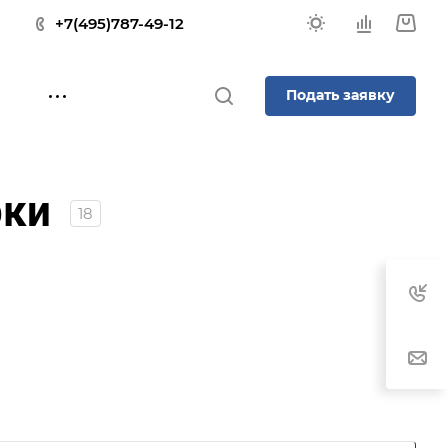
+7(495)787-49-12
Подать заявку
рки
18