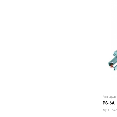
Аппарат
PS-6A
Арт.
P02