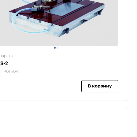
параты
S-2
т.
P01404
В корзину