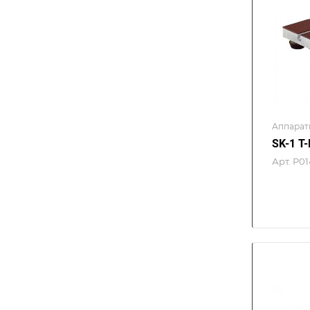
Аппарат
SK-1 T-
Арт.
P01