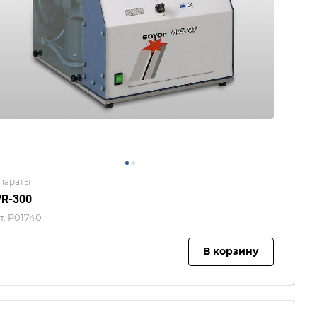
параты
R-300
т.
P01740
В корзину