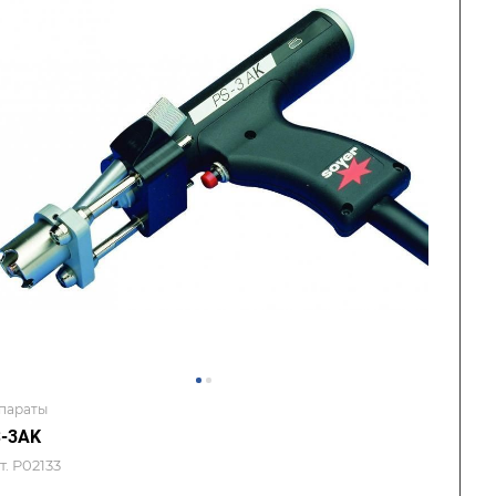
параты
-3AK
т.
P02133