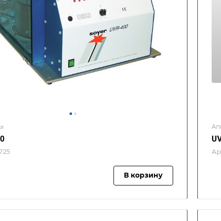
ы
Ап
0
UV
725
Ар
В корзину