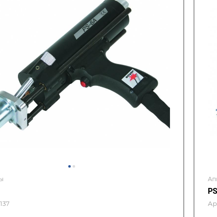
ы
Ап
PS
137
Ар