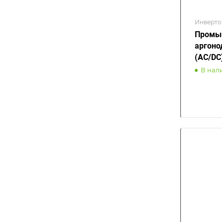
Инверто
Промыш
аргоно
(AC/DC
В нал