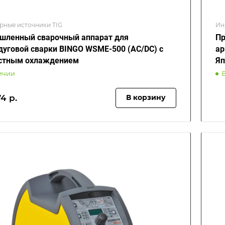
рные источники TIG
Ин
ленный сварочный аппарат для
Пр
дуговой сварки BINGO WSME-500 (AC/DC) с
ар
стным охлаждением
Яп
ичии
4 р.
В корзину