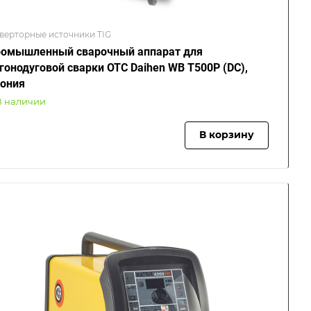
верторные источники TIG
омышленный сварочный аппарат для
гонодуговой сварки OTC Daihen WB T500P (DC),
ония
В наличии
В корзину