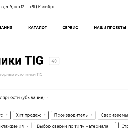
ва, д. 9, стр.13 — «БЦ Калибр»
ПАНИЯ
КАТАЛОГ
СЕРВИС
НАШИ ПРОЕКТЫ
ики TIG
40
торные источники TIG
лярности (убывание)
ус
Хит продаж
Производитель
Свариваемы
охлаждения
Выбор сварки по типу материала
Ст