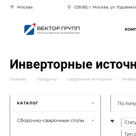
Москва
129085, г. Москва, ул. Годовико
КОМ
Инверторные источн
—
—
—
Главная
Продукты
Сварочные аппараты
Инвер
КАТАЛОГ
По попу
Сборочно-сварочные столы
Стат
Тип 