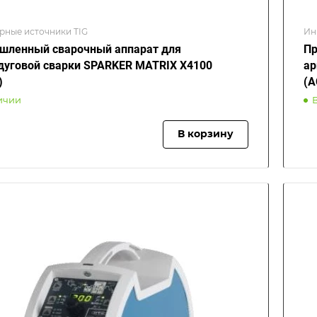
рные источники TIG
Ин
ленный сварочный аппарат для
Пр
дуговой сварки SPARKER MATRIX X4100
ар
)
(A
ичии
В корзину