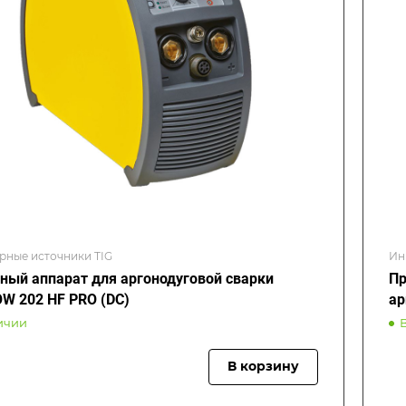
рные источники TIG
Ин
ный аппарат для аргонодуговой сварки
Пр
W 202 HF PRO (DC)
ар
ичии
В корзину