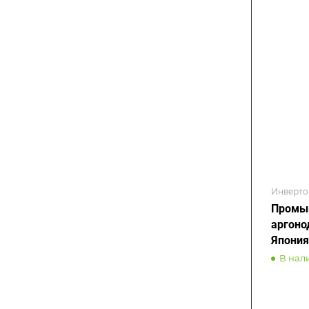
Инверто
Промыш
аргоно
Япония
В нал