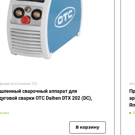
рные источники TIG
Ин
ленный сварочный аппарат для
Пр
дуговой сварки OTC Daihen DTX 202 (DC),
ар
Яп
ичии
В корзину