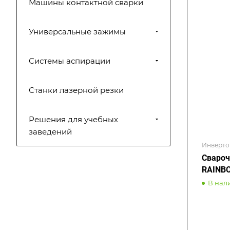
Машины контактной сварки
Универсальные зажимы
Системы аспирации
Станки лазерной резки
Решения для учебных
заведений
Инверто
Свароч
RAINBO
В нал