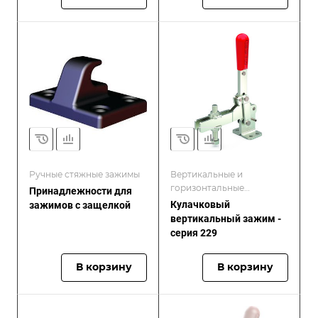
Ручные стяжные зажимы
Вертикальные и
горизонтальные
Принадлежности для
прижимные зажимы
Кулачковый
зажимов с защелкой
вертикальный зажим -
серия 229
В корзину
В корзину