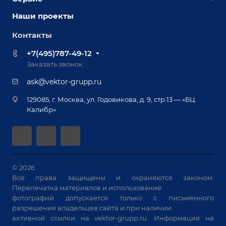
Наши партнеры
Оснастка для сварочных столов
Наши проекты
Сервисное обслуживание
Отзывы
Роботизация
Обучение
Контакты
Выставки и мероприятия
Ручная лазерная сварка и очистка
Доставка
Вопрос ответ
+7(495)787-49-12
Оборудование для приварки крепежа
Лизинг
Реквизиты
Заказать звонок
Приварной крепеж
Демонстрация оборудования
Документы
ask@vektor-grupp.ru
Специализированные решения для сварки
Монтаж
Вакансии
крупногабаритных изделий
129085, г. Москва, ул. Годовикова, д. 9, стр.13 — «БЦ
Гарантия
Позиционеры и вращатели
Калибр»
Аудит производства на предмет возможности
Сварочные аппараты
автоматизации
Вакуумные траверсы
Зачистные станки
Машины контактной сварки
© 2026
Все права защищены и охраняются законом.
Универсальные зажимы
Перепечатка материалов и использование
Системы аспирации
фотографий допускается только с письменного
Станки лазерной резки
разрешения владельцев сайта и при наличии
активной ссылки на
vektor-grupp.ru
. Информация на
Решения для учебных заведений