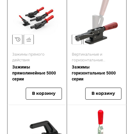
Зажимы прямого
Вертикальные и
действия
горизонтальные
прижимные зажимы
Зажимы
Зажимы
прямолинейные 5000
горизонтальные 5000
серии
серии
В корзину
В корзину