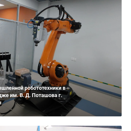
ты
шленной робототехники в
же им. В. Д. Поташова г.
ы