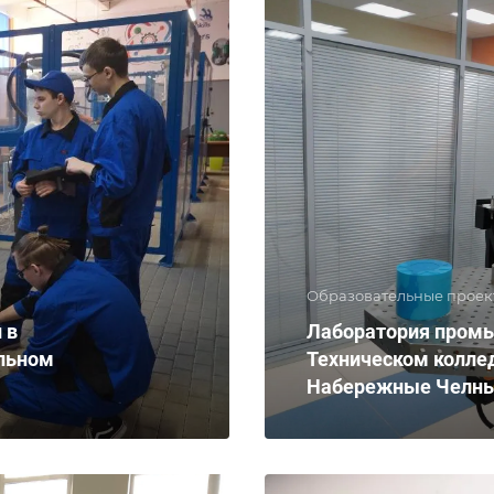
Образовательные проек
 в
Лаборатория промы
льном
Техническом коллед
Набережные Челн