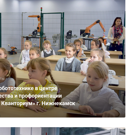
ты
обототехнике в центре
ества и профориентации
к Кванториум» г. Нижнекамск