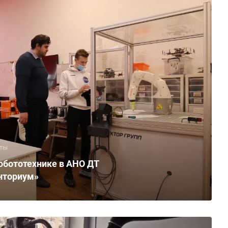
ты
обототехнике в АНО ДТ
нториум»