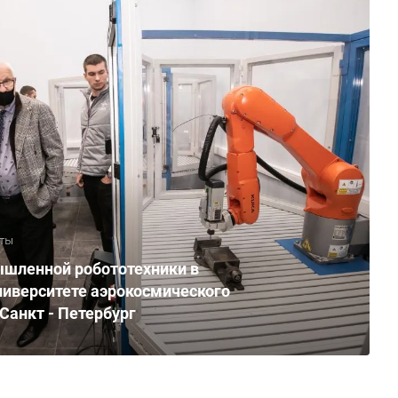
ты
шленной робототехники в
ниверситете аэрокосмического
 Санкт - Петербург