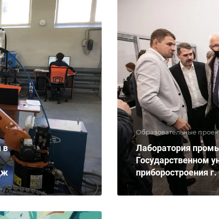
Образовательные проек
 в
Лаборатория промы
Государственном у
дж
приборостроения г.