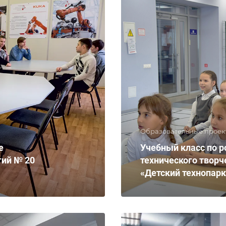
Образовательные проек
е
Учебный класс по р
гий № 20
технического творч
«Детский технопар