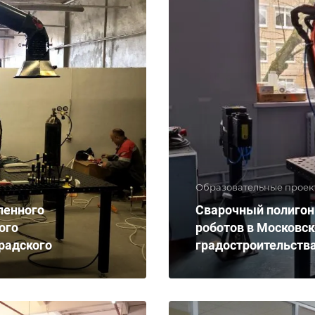
Образовательные проек
ленного
Сварочный полиго
ого
роботов в Московс
ерадского
градостроительств