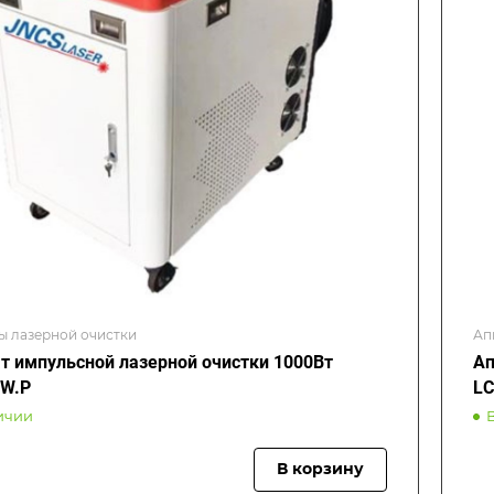
ы лазерной очистки
Ап
т импульсной лазерной очистки 1000Вт
Ап
0W.P
LC
ичии
В корзину