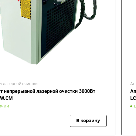
ы лазерной очистки
Ап
т непрерывной лазерной очистки 3000Вт
Ап
0W.CM
L
ичии
В корзину