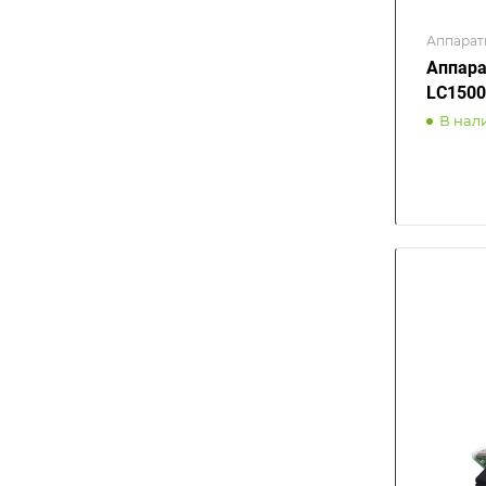
Аппарат
Аппара
LC150
В нал