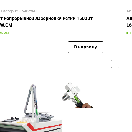
ы лазерной очистки
Ап
т непрерывной лазерной очистки 1500Вт
Ап
0W.CM
L
ичии
В корзину