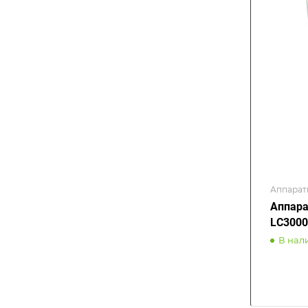
Аппарат
Аппара
LC300
В нал