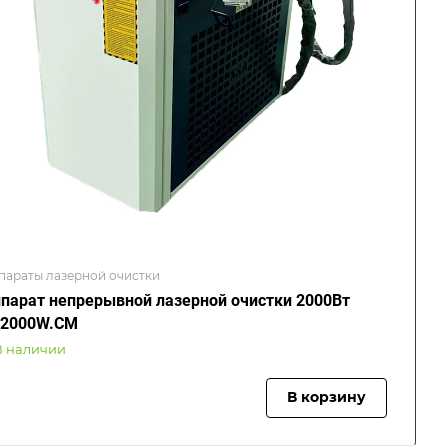
параты лазерной очистки
парат непрерывной лазерной очистки 2000Вт
C2000W.CM
В наличии
В корзину