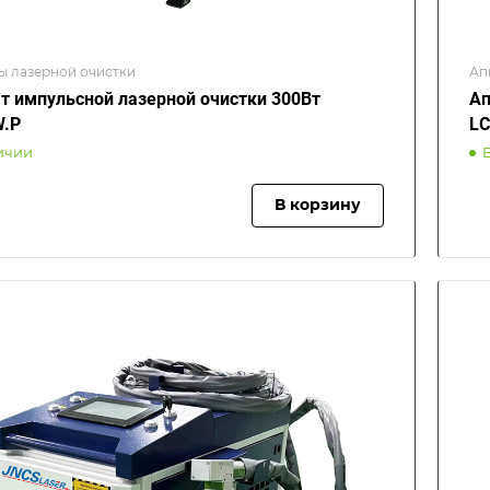
ы лазерной очистки
Ап
т импульсной лазерной очистки 300Вт
Ап
W.P
LC
ичии
В корзину