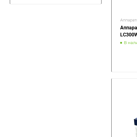
Аппарат
Аппара
LC300
В нал