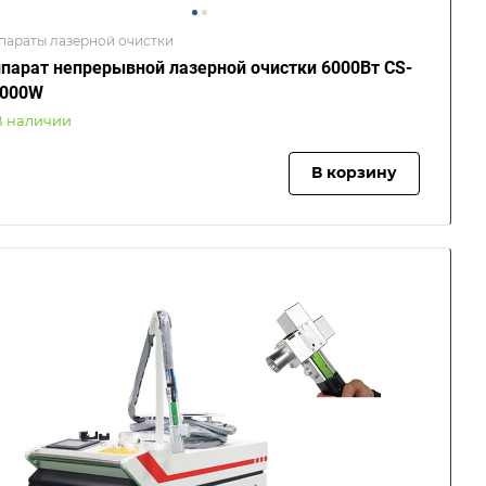
параты лазерной очистки
парат непрерывной лазерной очистки 6000Вт CS-
6000W
В наличии
В корзину