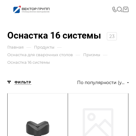
Оснастка 16 системы
23
—
—
Главная
Продукты
—
—
Оснастка для сварочных столов
Призмы
Оснастка 16 системы
По популярности (убывание)
ФИЛЬТР