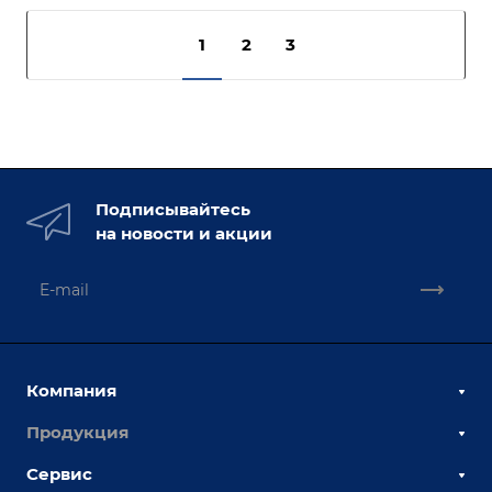
1
2
3
Подписывайтесь
на новости и акции
Компания
Продукция
О компании
Наши сотрудники
Сервис
Сборочно-сварочные столы