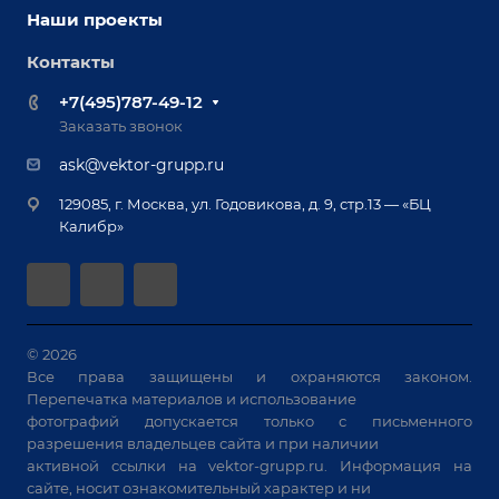
Наши партнеры
Оснастка для сварочных столов
Наши проекты
Сервисное обслуживание
Отзывы
Роботизация
Обучение
Контакты
Выставки и мероприятия
Ручная лазерная сварка и очистка
Доставка
Вопрос ответ
+7(495)787-49-12
Оборудование для приварки крепежа
Лизинг
Реквизиты
Заказать звонок
Приварной крепеж
Демонстрация оборудования
Документы
ask@vektor-grupp.ru
Специализированные решения для сварки
Монтаж
Вакансии
крупногабаритных изделий
129085, г. Москва, ул. Годовикова, д. 9, стр.13 — «БЦ
Гарантия
Позиционеры и вращатели
Калибр»
Аудит производства на предмет возможности
Сварочные аппараты
автоматизации
Вакуумные траверсы
Зачистные станки
Машины контактной сварки
© 2026
Все права защищены и охраняются законом.
Универсальные зажимы
Перепечатка материалов и использование
Системы аспирации
фотографий допускается только с письменного
Станки лазерной резки
разрешения владельцев сайта и при наличии
активной ссылки на
vektor-grupp.ru
. Информация на
Решения для учебных заведений
сайте, носит ознакомительный характер и ни