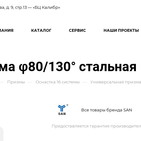
ва, д. 9, стр.13 — «БЦ Калибр»
ПАНИЯ
КАТАЛОГ
СЕРВИС
НАШИ ПРОЕКТЫ
ма φ80/130° стальная
—
—
—
Призмы
Оснастка 16 системы
Универсальная призма 
Все товары бренда SAN
Предоставляется гарантия производител