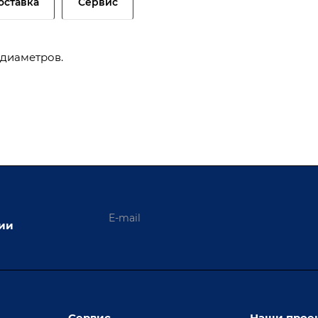
оставка
Сервис
 диаметров.
ции
Сервис
Наши прое