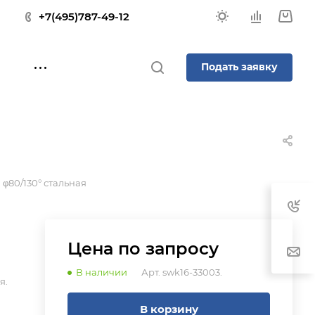
+7(495)787-49-12
Подать заявку
φ80/130° стальная
Цена по зап
р
осу
В наличии
Арт.
swk16-33003.
я.
В корзину