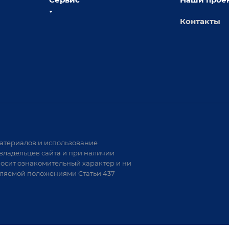
Контакты
толы
Сервисное обслуживание
х столов
Обучение
Доставка
а и
Лизинг
Демонстрация оборудования
иварки
Монтаж
Гарантия
Аудит производства на предмет
 решения
возможности автоматизации
атериалов и использование
аритных
владельцев сайта и при наличии
носит ознакомительный характер и ни
тели
еляемой положениями Статьи 437