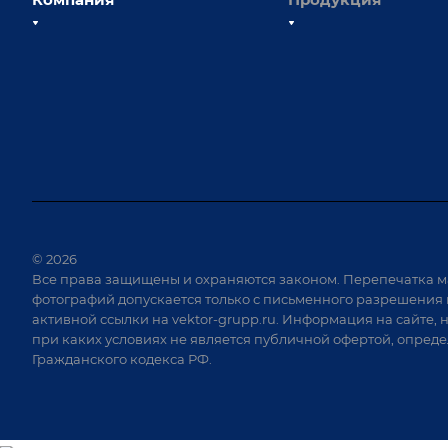
О компании
Сборочно-сварочные с
Наши сотрудники
Оснастка для сварочны
Наши партнеры
Роботизация
Отзывы
Ручная лазерная сварк
очистка
Выставки и мероприятия
Оборудование для пр
Вопрос ответ
крепежа
Реквизиты
Приварной крепеж
Документы
© 2026
Специализированные
Все права защищены и охраняются законом. Перепечатка м
Вакансии
для сварки крупногаб
фотографий допускается только с письменного разрешения 
изделий
активной ссылки на
vektor-grupp.ru
. Информация на сайте, 
Позиционеры и враща
при каких условиях не является публичной офертой, опред
Гражданского кодекса РФ.
Сварочные аппараты
Вакуумные траверсы
Зачистные станки