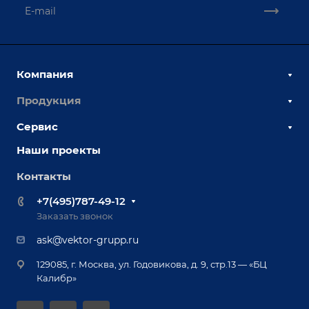
Компания
Продукция
О компании
Наши сотрудники
Сервис
Сборочно-сварочные столы
Наши партнеры
Оснастка для сварочных столов
Наши проекты
Сервисное обслуживание
Отзывы
Роботизация
Обучение
Контакты
Выставки и мероприятия
Ручная лазерная сварка и очистка
Доставка
Вопрос ответ
+7(495)787-49-12
Оборудование для приварки крепежа
Лизинг
Реквизиты
Заказать звонок
Приварной крепеж
Демонстрация оборудования
Документы
ask@vektor-grupp.ru
Специализированные решения для сварки
Монтаж
Вакансии
крупногабаритных изделий
129085, г. Москва, ул. Годовикова, д. 9, стр.13 — «БЦ
Гарантия
Позиционеры и вращатели
Калибр»
Аудит производства на предмет возможности
Сварочные аппараты
автоматизации