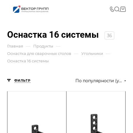
Оснастка 16 системы
36
—
—
Главная
Продукты
—
—
Оснастка для сварочных столов
Угольники
Оснастка 16 системы
По популярности (убывание)
ФИЛЬТР