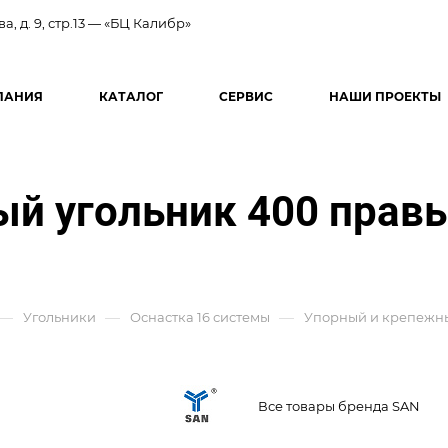
ва, д. 9, стр.13 — «БЦ Калибр»
ПАНИЯ
КАТАЛОГ
СЕРВИС
НАШИ ПРОЕКТЫ
й угольник 400 правы
—
—
—
Угольники
Оснастка 16 системы
Упорный и крепежны
Все товары бренда SAN