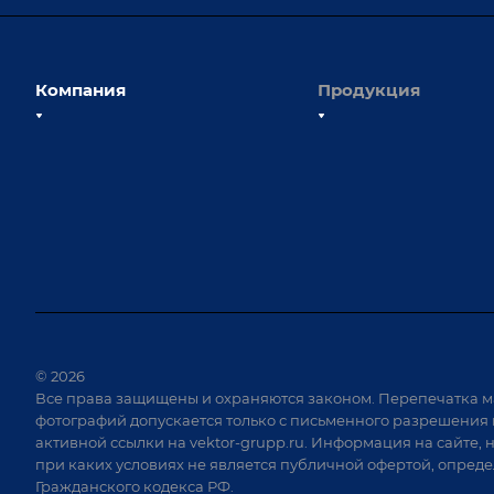
Компания
Продукция
О компании
Сборочно-сварочные с
Наши сотрудники
Оснастка для сварочны
Наши партнеры
Роботизация
Отзывы
Ручная лазерная сварк
очистка
Выставки и мероприятия
Оборудование для пр
Вопрос ответ
крепежа
Реквизиты
Приварной крепеж
Документы
© 2026
Специализированные
Все права защищены и охраняются законом. Перепечатка м
Вакансии
для сварки крупногаб
фотографий допускается только с письменного разрешения 
изделий
активной ссылки на
vektor-grupp.ru
. Информация на сайте, 
Позиционеры и враща
при каких условиях не является публичной офертой, опред
Гражданского кодекса РФ.
Сварочные аппараты