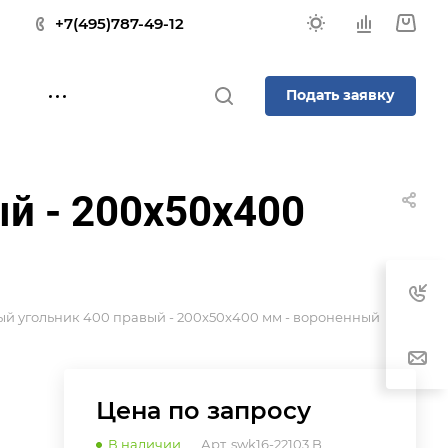
+7(495)787-49-12
Подать заявку
й - 200x50x400
й угольник 400 правый - 200x50x400 мм - вороненный
Цена по зап
р
осу
В наличии
Арт.
swk16-22103.B.