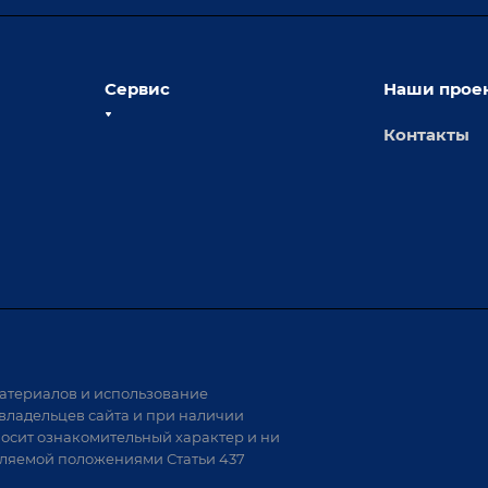
Сервис
Наши прое
Контакты
толы
Сервисное обслуживание
х столов
Обучение
Доставка
а и
Лизинг
Демонстрация оборудования
иварки
Монтаж
Гарантия
Аудит производства на предмет
 решения
возможности автоматизации
атериалов и использование
аритных
владельцев сайта и при наличии
носит ознакомительный характер и ни
тели
еляемой положениями Статьи 437