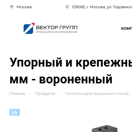
Москва
129085, г. Москва, ул. Годовико
КОМ
Упорный и крепежны
мм - вороненный
—
—
Главная
Продукты
Оснастка для сварочных столов