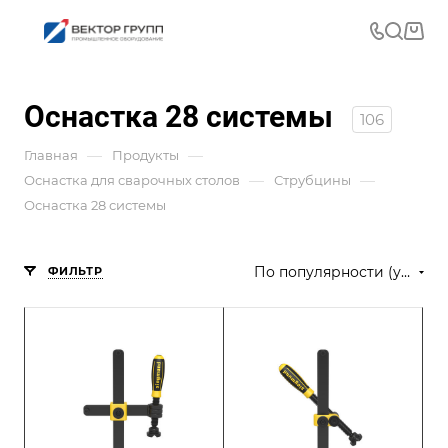
Оснастка 28 системы
106
—
—
Главная
Продукты
—
—
Оснастка для сварочных столов
Струбцины
Оснастка 28 системы
По популярности (убывание)
ФИЛЬТР