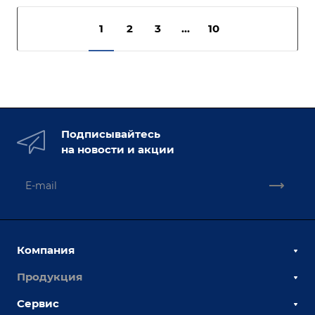
1
2
3
...
10
Подписывайтесь
на новости и акции
Компания
Продукция
О компании
Наши сотрудники
Сервис
Сборочно-сварочные столы