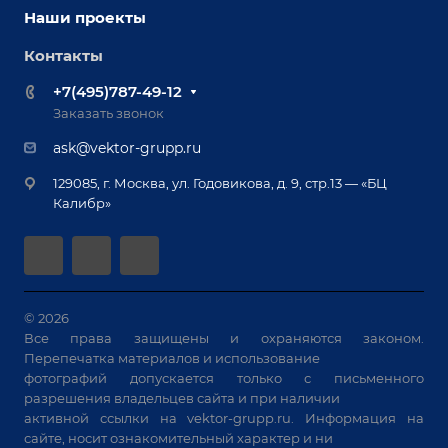
Наши партнеры
Оснастка для сварочных столов
Наши проекты
Сервисное обслуживание
Отзывы
Роботизация
Обучение
Контакты
Выставки и мероприятия
Ручная лазерная сварка и очистка
Доставка
Вопрос ответ
+7(495)787-49-12
Оборудование для приварки крепежа
Лизинг
Реквизиты
Заказать звонок
Приварной крепеж
Демонстрация оборудования
Документы
ask@vektor-grupp.ru
Специализированные решения для сварки
Монтаж
Вакансии
крупногабаритных изделий
129085, г. Москва, ул. Годовикова, д. 9, стр.13 — «БЦ
Гарантия
Позиционеры и вращатели
Калибр»
Аудит производства на предмет возможности
Сварочные аппараты
автоматизации
Вакуумные траверсы
Зачистные станки
Машины контактной сварки
© 2026
Все права защищены и охраняются законом.
Универсальные зажимы
Перепечатка материалов и использование
Системы аспирации
фотографий допускается только с письменного
Станки лазерной резки
разрешения владельцев сайта и при наличии
активной ссылки на
vektor-grupp.ru
. Информация на
Решения для учебных заведений
сайте, носит ознакомительный характер и ни