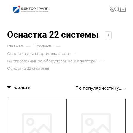
Оснастка 22 системы
3
—
—
Главная
Продукты
—
Оснастка для сварочных столов
—
Быстрозажимное оборудование и адаптеры
Оснастка 22 системы
По популярности (убывание)
ФИЛЬТР