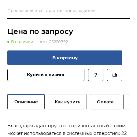
Предоставляется гарантия производителя.
Цена по зап
р
осу
В наличии
Арт.
CS220792.
В корзину
Купить в лизинг
Описание
Как купить
Оплата
До
Благодаря адаптору этот горизонтальный зажим
может использоваться в системных отверстиях 22