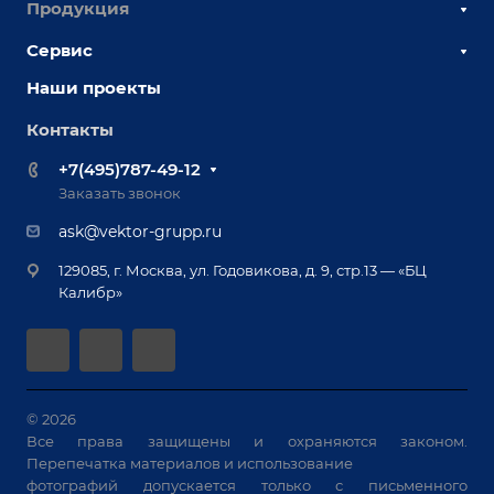
Продукция
О компании
Наши сотрудники
Сервис
Сборочно-сварочные столы
Наши партнеры
Оснастка для сварочных столов
Наши проекты
Сервисное обслуживание
Отзывы
Роботизация
Обучение
Контакты
Выставки и мероприятия
Ручная лазерная сварка и очистка
Доставка
Вопрос ответ
+7(495)787-49-12
Оборудование для приварки крепежа
Лизинг
Реквизиты
Заказать звонок
Приварной крепеж
Демонстрация оборудования
Документы
ask@vektor-grupp.ru
Специализированные решения для сварки
Монтаж
Вакансии
крупногабаритных изделий
129085, г. Москва, ул. Годовикова, д. 9, стр.13 — «БЦ
Гарантия
Позиционеры и вращатели
Калибр»
Аудит производства на предмет возможности
Сварочные аппараты
автоматизации
Вакуумные траверсы
Зачистные станки
Машины контактной сварки
© 2026
Все права защищены и охраняются законом.
Универсальные зажимы
Перепечатка материалов и использование
Системы аспирации
фотографий допускается только с письменного