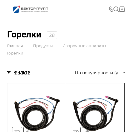
Горелки
28
—
—
—
Главная
Продукты
Сварочные аппараты
Горелки
По популярности (убывание)
ФИЛЬТР