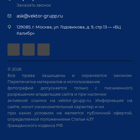
Лизинг
Реквизиты
Заказать звонок
Приварной крепеж
Демонстрация оборудования
Документы
ask@vektor-grupp.ru
Специализированные решения для сварки
Монтаж
Вакансии
крупногабаритных изделий
129085, г. Москва, ул. Годовикова, д. 9, стр.13 — «БЦ
Гарантия
Позиционеры и вращатели
Калибр»
Аудит производства на предмет возможности
Сварочные аппараты
автоматизации
Вакуумные траверсы
Зачистные станки
Машины контактной сварки
© 2026
Все права защищены и охраняются законом.
Универсальные зажимы
Перепечатка материалов и использование
Системы аспирации
фотографий допускается только с письменного
Станки лазерной резки
разрешения владельцев сайта и при наличии
активной ссылки на
vektor-grupp.ru
. Информация на
Решения для учебных заведений
сайте, носит ознакомительный характер и ни
при каких условиях не является публичной офертой,
определяемой положениями Статьи 437
Гражданского кодекса РФ.