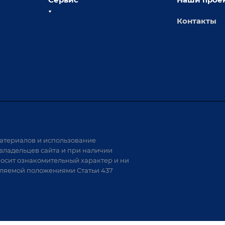
Контакты
толы
Сервисное обслуживание
х столов
Обучение
Доставка
а и
Лизинг
Демонстрация оборудования
иварки
Монтаж
Гарантия
Аудит производства на предмет
 решения
возможности автоматизации
атериалов и использование
аритных
владельцев сайта и при наличии
носит ознакомительный характер и ни
тели
еляемой положениями Статьи 437