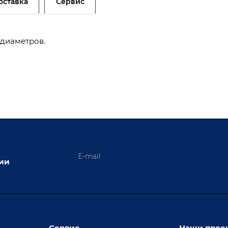
оставка
Сервис
 диаметров.
ции
Сервис
Наши прое