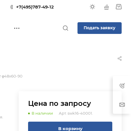
+7(495)787-49-12
Подать заявку
 φ48x60-90
Цена по зап
р
осу
В наличии
Арт.
swk16-40001.
я.
В корзину