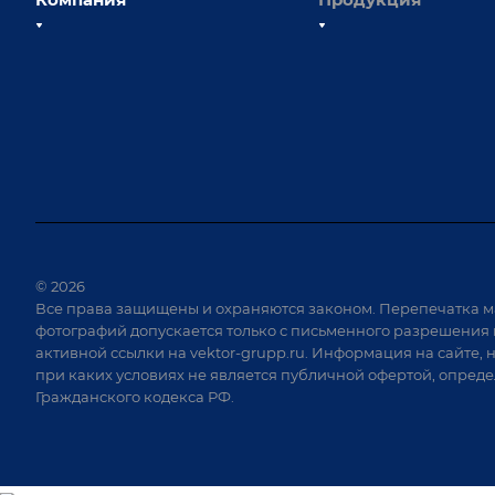
О компании
Сборочно-сварочные с
Наши сотрудники
Оснастка для сварочны
Наши партнеры
Роботизация
Отзывы
Ручная лазерная сварк
очистка
Выставки и мероприятия
Оборудование для пр
Вопрос ответ
крепежа
Реквизиты
Приварной крепеж
Документы
© 2026
Специализированные
Все права защищены и охраняются законом. Перепечатка м
Вакансии
для сварки крупногаб
фотографий допускается только с письменного разрешения 
изделий
активной ссылки на
vektor-grupp.ru
. Информация на сайте, 
Позиционеры и враща
при каких условиях не является публичной офертой, опред
Гражданского кодекса РФ.
Сварочные аппараты
Вакуумные траверсы
Зачистные станки