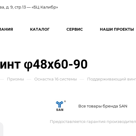
ва, д. 9, стр.13 — «БЦ Калибр»
ПАНИЯ
КАТАЛОГ
СЕРВИС
НАШИ ПРОЕКТЫ
нт φ48x60-90
—
—
—
Призмы
Оснастка 16 системы
Поддерживающий винт
Все товары бренда SAN
Предоставляется гарантия производител