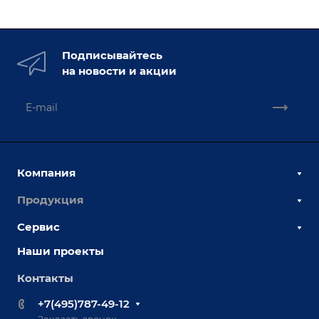
Подписывайтесь
на новости и акции
Компания
Продукция
О компании
Наши сотрудники
Сервис
Сборочно-сварочные столы
Наши партнеры
Оснастка для сварочных столов
Наши проекты
Сервисное обслуживание
Отзывы
Роботизация
Обучение
Контакты
Выставки и мероприятия
Ручная лазерная сварка и очистка
Доставка
Вопрос ответ
+7(495)787-49-12
Оборудование для приварки крепежа
Лизинг