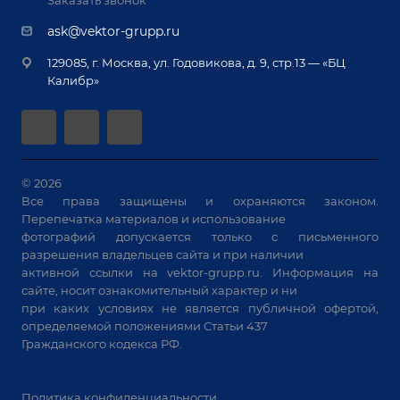
Реквизиты
Заказать звонок
Приварной крепеж
Демонстрация оборудования
Документы
ask@vektor-grupp.ru
Специализированные решения для сварки
Монтаж
Вакансии
крупногабаритных изделий
129085, г. Москва, ул. Годовикова, д. 9, стр.13 — «БЦ
Гарантия
Позиционеры и вращатели
Калибр»
Аудит производства на предмет возможности
Сварочные аппараты
автоматизации
Вакуумные траверсы
Зачистные станки
Машины контактной сварки
© 2026
Все права защищены и охраняются законом.
Универсальные зажимы
Перепечатка материалов и использование
Системы аспирации
фотографий допускается только с письменного
Станки лазерной резки
разрешения владельцев сайта и при наличии
активной ссылки на
vektor-grupp.ru
. Информация на
Решения для учебных заведений
сайте, носит ознакомительный характер и ни
при каких условиях не является публичной офертой,
определяемой положениями Статьи 437
Гражданского кодекса РФ.
Политика конфиденциальности