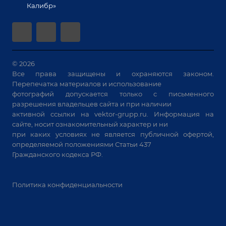
Позиционеры и вращатели
Калибр»
Аудит производства на предмет возможности
Сварочные аппараты
автоматизации
Вакуумные траверсы
Зачистные станки
Машины контактной сварки
© 2026
Все права защищены и охраняются законом.
Универсальные зажимы
Перепечатка материалов и использование
Системы аспирации
фотографий допускается только с письменного
Станки лазерной резки
разрешения владельцев сайта и при наличии
активной ссылки на
vektor-grupp.ru
. Информация на
Решения для учебных заведений
сайте, носит ознакомительный характер и ни
при каких условиях не является публичной офертой,
определяемой положениями Статьи 437
Гражданского кодекса РФ.
Политика конфиденциальности