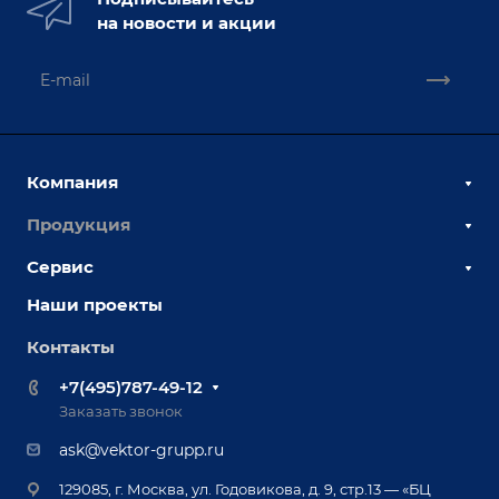
на новости и акции
Компания
Продукция
О компании
Наши сотрудники
Сервис
Сборочно-сварочные столы
Наши партнеры
Оснастка для сварочных столов
Наши проекты
Сервисное обслуживание
Отзывы
Роботизация
Обучение
Контакты
Выставки и мероприятия
Ручная лазерная сварка и очистка
Доставка
Вопрос ответ
+7(495)787-49-12
Оборудование для приварки крепежа
Лизинг
Реквизиты
Заказать звонок
Приварной крепеж
Демонстрация оборудования
Документы
ask@vektor-grupp.ru
Специализированные решения для сварки
Монтаж
Вакансии
крупногабаритных изделий
129085, г. Москва, ул. Годовикова, д. 9, стр.13 — «БЦ
Гарантия