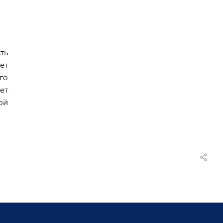
ть
ет
го
ет
ой