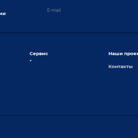
ции
Сервис
Наши прое
Контакты
толы
Сервисное обслуживание
х столов
Обучение
Доставка
а и
Лизинг
Демонстрация оборудования
иварки
Монтаж
Гарантия
Аудит производства на предмет
 решения