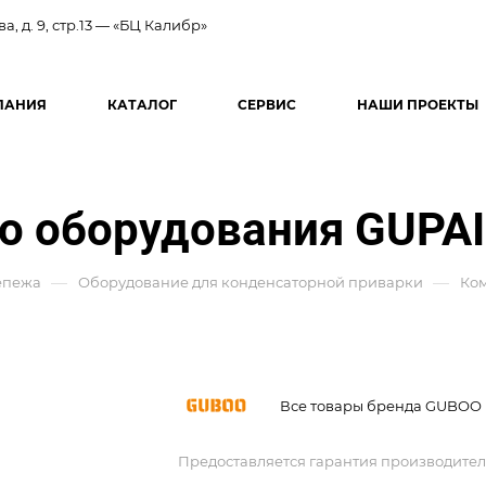
ва, д. 9, стр.13 — «БЦ Калибр»
ПАНИЯ
КАТАЛОГ
СЕРВИС
НАШИ ПРОЕКТЫ
о оборудования GUPAI
—
—
епежа
Оборудование для конденсаторной приварки
Ко
Все товары бренда GUBOO
Предоставляется гарантия производител