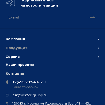
Подписывайтесь
на новости и акции
Компания
Продукция
О компании
Наши сотрудники
Сервис
Сборочно-сварочные столы
Наши партнеры
Оснастка для сварочных столов
Наши проекты
Сервисное обслуживание
Отзывы
Роботизация
Обучение
Контакты
Выставки и мероприятия
Ручная лазерная сварка и очистка
Доставка
Вопрос ответ
+7(495)787-49-12
Оборудование для приварки крепежа
Лизинг
Реквизиты
Заказать звонок
Приварной крепеж
Демонстрация оборудования
Документы
ask@vektor-grupp.ru
Специализированные решения для сварки
Монтаж
Вакансии
крупногабаритных изделий
129085, г. Москва, ул. Годовикова, д. 9, стр.13 — «БЦ
Гарантия