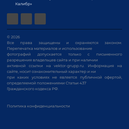
Позиционеры и вращатели
Калибр»
Аудит производства на предмет возможности
Сварочные аппараты
автоматизации
Вакуумные траверсы
Зачистные станки
Машины контактной сварки
© 2026
Все права защищены и охраняются законом.
Универсальные зажимы
Перепечатка материалов и использование
Системы аспирации
фотографий допускается только с письменного
Станки лазерной резки
разрешения владельцев сайта и при наличии
активной ссылки на
vektor-grupp.ru
. Информация на
Решения для учебных заведений
сайте, носит ознакомительный характер и ни
при каких условиях не является публичной офертой,
определяемой положениями Статьи 437
Гражданского кодекса РФ.
Политика конфиденциальности