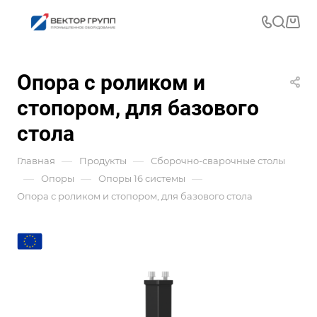
Опора с роликом и
стопором, для базового
стола
—
—
Главная
Продукты
Сборочно-сварочные столы
—
—
—
Опоры
Опоры 16 системы
Опора с роликом и стопором, для базового стола