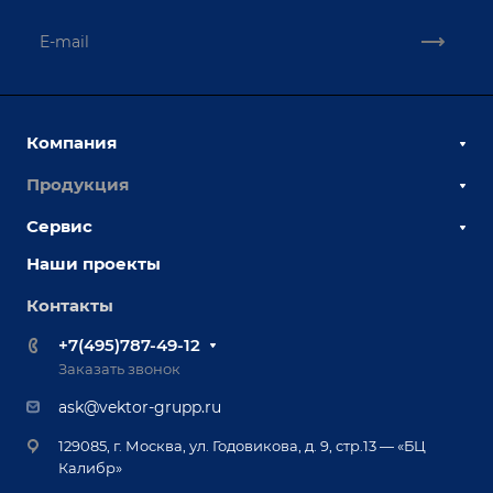
Компания
Продукция
О компании
Наши сотрудники
Сервис
Сборочно-сварочные столы
Наши партнеры
Оснастка для сварочных столов
Наши проекты
Сервисное обслуживание
Отзывы
Роботизация
Обучение
Контакты
Выставки и мероприятия
Ручная лазерная сварка и очистка
Доставка
Вопрос ответ
+7(495)787-49-12
Оборудование для приварки крепежа
Лизинг
Реквизиты
Заказать звонок
Приварной крепеж
Демонстрация оборудования
Документы
ask@vektor-grupp.ru
Специализированные решения для сварки
Монтаж
Вакансии
крупногабаритных изделий
129085, г. Москва, ул. Годовикова, д. 9, стр.13 — «БЦ
Гарантия
Позиционеры и вращатели
Калибр»
Аудит производства на предмет возможности