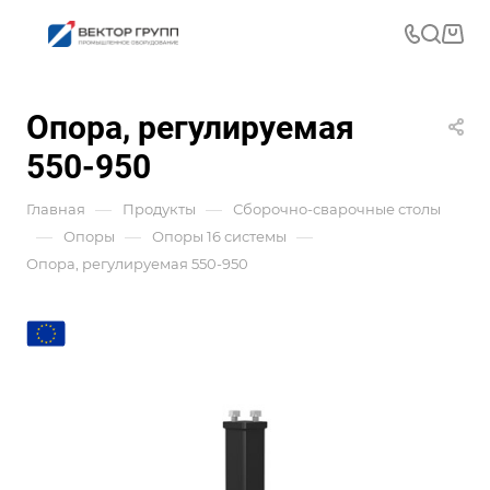
Опора, регулируемая
550-950
—
—
Главная
Продукты
Сборочно-сварочные столы
—
—
—
Опоры
Опоры 16 системы
Опора, регулируемая 550-950