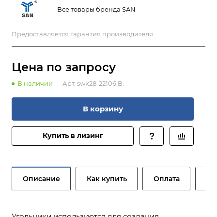
Все товары бренда SAN
Предоставляется гарантия производителя.
Цена по зап
р
осу
В наличии
Арт.
swk28-22106.B.
В корзину
Купить в лизинг
Описание
Как купить
Оплата
До
Угольники используются для создания