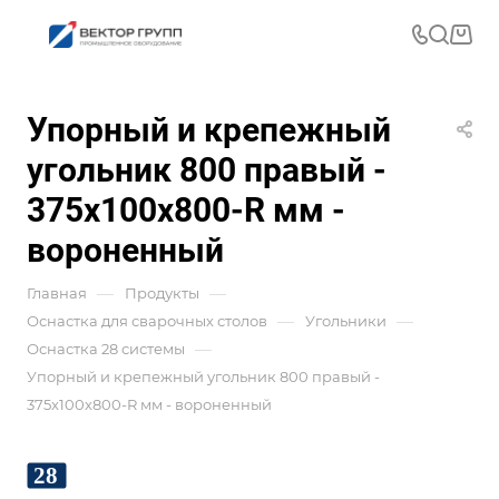
Упорный и крепежный
угольник 800 правый -
375x100x800-R мм -
вороненный
—
—
Главная
Продукты
—
—
Оснастка для сварочных столов
Угольники
—
Оснастка 28 системы
Упорный и крепежный угольник 800 правый -
375x100x800-R мм - вороненный