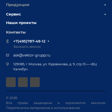
Продукция
О компании
Наши сотрудники
Сервис
Сборочно-сварочные столы
Наши партнеры
Оснастка для сварочных столов
Наши проекты
Сервисное обслуживание
Отзывы
Роботизация
Обучение
Контакты
Выставки и мероприятия
Ручная лазерная сварка и очистка
Доставка
Вопрос ответ
+7(495)787-49-12
Оборудование для приварки крепежа
Лизинг
Реквизиты
Заказать звонок
Приварной крепеж
Демонстрация оборудования
Документы
ask@vektor-grupp.ru
Специализированные решения для сварки
Монтаж
Вакансии
крупногабаритных изделий
129085, г. Москва, ул. Годовикова, д. 9, стр.13 — «БЦ
Гарантия
Позиционеры и вращатели
Калибр»
Аудит производства на предмет возможности
Сварочные аппараты
автоматизации
Вакуумные траверсы
Зачистные станки
Машины контактной сварки
© 2026
Все права защищены и охраняются законом.
Универсальные зажимы
Перепечатка материалов и использование
Системы аспирации