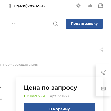
+7(495)787-49-12
Подать заявку
ин нержавеющая сталь
Цена по зап
р
осу
d
В наличии
Арт.
220658.E.
я.
В корзину