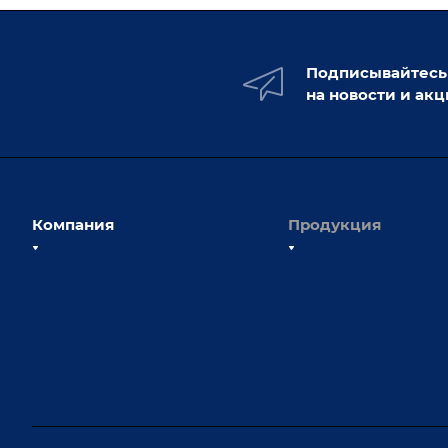
Подписывайтесь
на новости и ак
Компания
Продукция
О компании
Сборочно-сварочные с
Наши сотрудники
Оснастка для сварочны
Наши партнеры
Роботизация
Отзывы
Ручная лазерная сварк
очистка
Выставки и мероприятия
Оборудование для пр
Вопрос ответ
крепежа