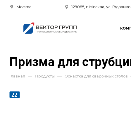
Москва
129085, г. Москва, ул. Годовико
КОМ
Призма для струбц
—
—
Главная
Продукты
Оснастка для сварочных столов