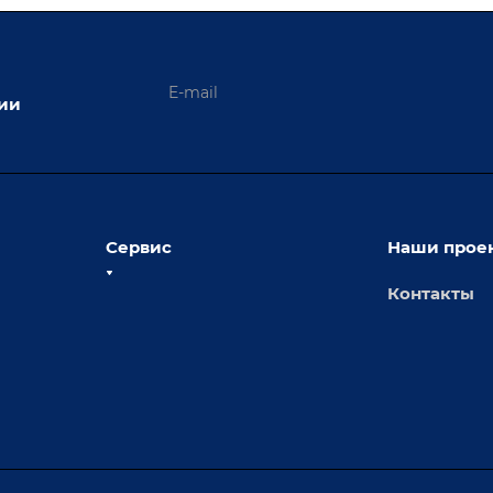
ции
Сервис
Наши прое
Контакты
толы
Сервисное обслуживание
х столов
Обучение
Доставка
а и
Лизинг
Демонстрация оборудования
иварки
Монтаж