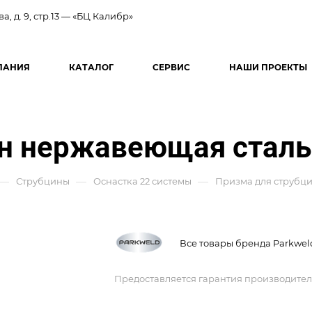
ва, д. 9, стр.13 — «БЦ Калибр»
ПАНИЯ
КАТАЛОГ
СЕРВИС
НАШИ ПРОЕКТЫ
ин нержавеющая сталь
—
—
—
Струбцины
Оснастка 22 системы
Призма для струбц
Все товары бренда Parkwel
Предоставляется гарантия производител