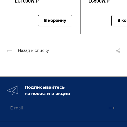
LC1000W.P
LC500W.P
В корзину
В к
Назад к списку
Подписывайтесь
на новости и акции