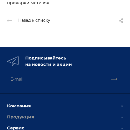
приварки метизов.
Назад к списку
Подписывайтесь
на новости и акции
Компания
Продукция
О компании
Наши сотрудники
Сервис
Сборочно-сварочные столы