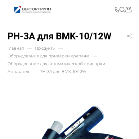
PH-3A для BMK-10/12W
—
—
Главная
Продукты
—
Оборудование для приварки крепежа
—
Оборудование для автоматической приварки
—
Аппараты
PH-3A для BMK-10/12W