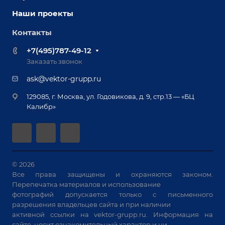
Наши партнеры
Оснастка для сварочных столов
Наши проекты
Сервисное обслуживание
Отзывы
Роботизация
Обучение
Контакты
Выставки и мероприятия
Ручная лазерная сварка и очистка
Доставка
Вопрос ответ
+7(495)787-49-12
Оборудование для приварки крепежа
Лизинг
Реквизиты
Заказать звонок
Приварной крепеж
Демонстрация оборудования
Документы
ask@vektor-grupp.ru
Специализированные решения для сварки
Монтаж
Вакансии
крупногабаритных изделий
129085, г. Москва, ул. Годовикова, д. 9, стр.13 — «БЦ
Гарантия
Позиционеры и вращатели
Калибр»
Аудит производства на предмет возможности
Сварочные аппараты
автоматизации
Вакуумные траверсы
Зачистные станки
Машины контактной сварки
© 2026
Все права защищены и охраняются законом.
Универсальные зажимы
Перепечатка материалов и использование
Системы аспирации
фотографий допускается только с письменного
Станки лазерной резки
разрешения владельцев сайта и при наличии
активной ссылки на
vektor-grupp.ru
. Информация на
Решения для учебных заведений
сайте, носит ознакомительный характер и ни