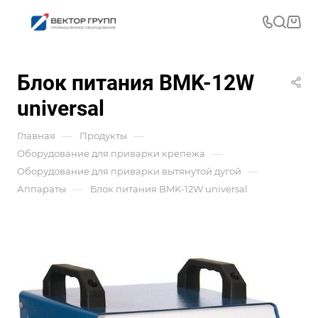
Блок питания BMK-12W
universal
—
—
Главная
Продукты
—
Оборудование для приварки крепежа
—
Оборудование для приварки вытянутой дугой
—
Аппараты
Блок питания BMK-12W universal