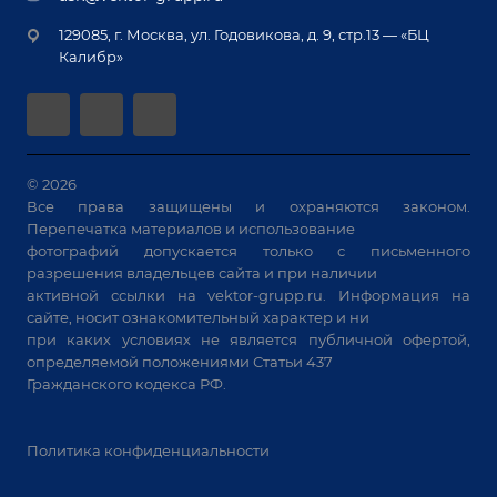
Монтаж
Вакансии
крупногабаритных изделий
129085, г. Москва, ул. Годовикова, д. 9, стр.13 — «БЦ
Гарантия
Позиционеры и вращатели
Калибр»
Аудит производства на предмет возможности
Сварочные аппараты
автоматизации
Вакуумные траверсы
Зачистные станки
Машины контактной сварки
© 2026
Все права защищены и охраняются законом.
Универсальные зажимы
Перепечатка материалов и использование
Системы аспирации
фотографий допускается только с письменного
Станки лазерной резки
разрешения владельцев сайта и при наличии
активной ссылки на
vektor-grupp.ru
. Информация на
Решения для учебных заведений
сайте, носит ознакомительный характер и ни
при каких условиях не является публичной офертой,
определяемой положениями Статьи 437
Гражданского кодекса РФ.
Политика конфиденциальности