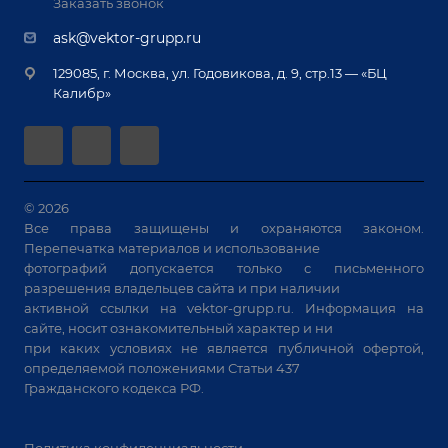
Реквизиты
Заказать звонок
Приварной крепеж
Демонстрация оборудования
Документы
ask@vektor-grupp.ru
Специализированные решения для сварки
Монтаж
Вакансии
крупногабаритных изделий
129085, г. Москва, ул. Годовикова, д. 9, стр.13 — «БЦ
Гарантия
Позиционеры и вращатели
Калибр»
Аудит производства на предмет возможности
Сварочные аппараты
автоматизации
Вакуумные траверсы
Зачистные станки
Машины контактной сварки
© 2026
Все права защищены и охраняются законом.
Универсальные зажимы
Перепечатка материалов и использование
Системы аспирации
фотографий допускается только с письменного
Станки лазерной резки
разрешения владельцев сайта и при наличии
активной ссылки на
vektor-grupp.ru
. Информация на
Решения для учебных заведений
сайте, носит ознакомительный характер и ни
при каких условиях не является публичной офертой,
определяемой положениями Статьи 437
Гражданского кодекса РФ.