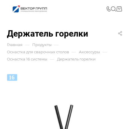
Держатель горелки
—
—
Главная
Продукты
—
—
Оснастка для сварочных столов
Аксессуры
—
Оснастка 16 системы
Держатель горелки