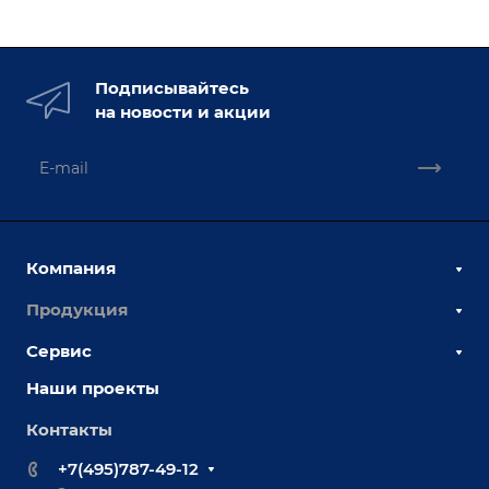
Подписывайтесь
на новости и акции
Компания
Продукция
О компании
Наши сотрудники
Сервис
Сборочно-сварочные столы
Наши партнеры
Оснастка для сварочных столов
Наши проекты
Сервисное обслуживание
Отзывы
Роботизация
Обучение
Контакты
Выставки и мероприятия
Ручная лазерная сварка и очистка
Доставка
Вопрос ответ
+7(495)787-49-12
Оборудование для приварки крепежа
Лизинг