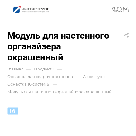
Модуль для настенного
органайзера
окрашенный
—
—
Главная
Продукты
—
—
Оснастка для сварочных столов
Аксессуры
—
Оснастка 16 системы
Модуль для настенного органайзера окрашенный