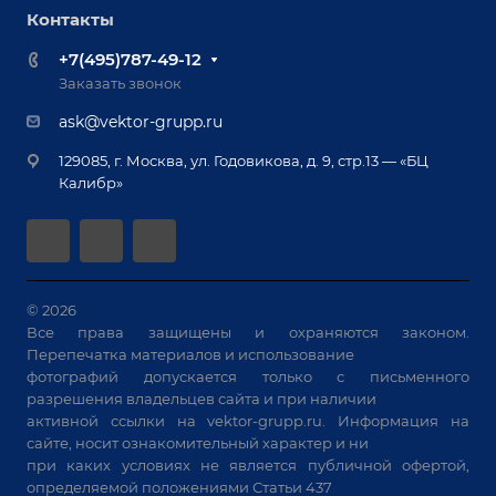
Роботизация
Обучение
Контакты
Выставки и мероприятия
Ручная лазерная сварка и очистка
Доставка
Вопрос ответ
+7(495)787-49-12
Оборудование для приварки крепежа
Лизинг
Реквизиты
Заказать звонок
Приварной крепеж
Демонстрация оборудования
Документы
ask@vektor-grupp.ru
Специализированные решения для сварки
Монтаж
Вакансии
крупногабаритных изделий
129085, г. Москва, ул. Годовикова, д. 9, стр.13 — «БЦ
Гарантия
Позиционеры и вращатели
Калибр»
Аудит производства на предмет возможности
Сварочные аппараты
автоматизации
Вакуумные траверсы
Зачистные станки
Машины контактной сварки
© 2026
Все права защищены и охраняются законом.
Универсальные зажимы
Перепечатка материалов и использование
Системы аспирации
фотографий допускается только с письменного
Станки лазерной резки
разрешения владельцев сайта и при наличии
активной ссылки на
vektor-grupp.ru
. Информация на
Решения для учебных заведений
сайте, носит ознакомительный характер и ни
при каких условиях не является публичной офертой,
определяемой положениями Статьи 437