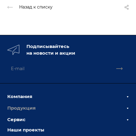
Назад к списку
Подписывайтесь
на новости и акции
Компания
Продукция
О компании
Наши сотрудники
Сервис
Сборочно-сварочные столы
Наши партнеры
Оснастка для сварочных столов
Наши проекты
Сервисное обслуживание
Отзывы