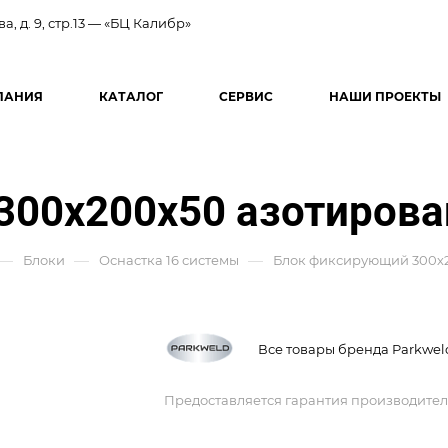
ва, д. 9, стр.13 — «БЦ Калибр»
ПАНИЯ
КАТАЛОГ
СЕРВИС
НАШИ ПРОЕКТЫ
300х200х50 азотиров
—
—
—
Блоки
Оснастка 16 системы
Блок фиксирующий 300х
Все товары бренда Parkwel
Предоставляется гарантия производител