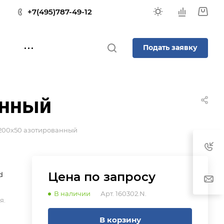
+7(495)787-49-12
Подать заявку
анный
200х50 азотированный
Цена по зап
р
осу
d
В наличии
Арт.
160302.N.
я.
В корзину