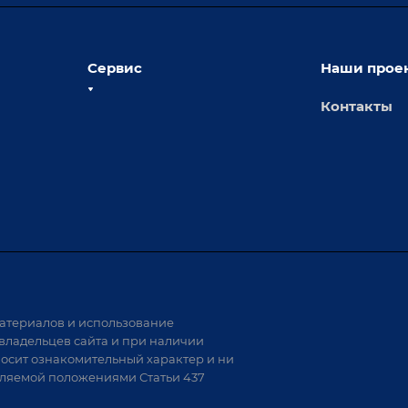
Сервис
Наши прое
Контакты
толы
Сервисное обслуживание
х столов
Обучение
Доставка
а и
Лизинг
Демонстрация оборудования
иварки
Монтаж
Гарантия
Аудит производства на предмет
 решения
возможности автоматизации
атериалов и использование
аритных
владельцев сайта и при наличии
носит ознакомительный характер и ни
тели
еляемой положениями Статьи 437