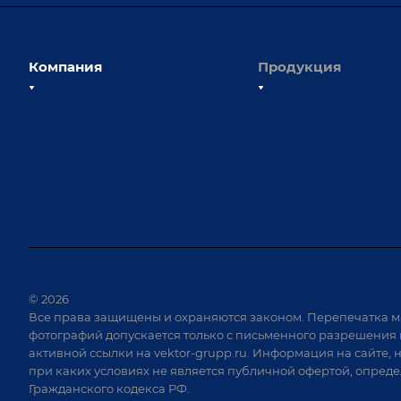
Компания
Продукция
О компании
Сборочно-сварочные с
Наши сотрудники
Оснастка для сварочны
Наши партнеры
Роботизация
Отзывы
Ручная лазерная сварк
очистка
Выставки и мероприятия
Оборудование для пр
Вопрос ответ
крепежа
Реквизиты
Приварной крепеж
Документы
© 2026
Специализированные
Все права защищены и охраняются законом. Перепечатка м
Вакансии
для сварки крупногаб
фотографий допускается только с письменного разрешения 
изделий
активной ссылки на
vektor-grupp.ru
. Информация на сайте, 
Позиционеры и враща
при каких условиях не является публичной офертой, опред
Гражданского кодекса РФ.
Сварочные аппараты