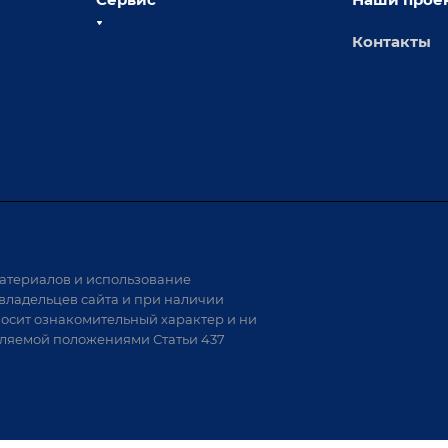
Контакты
толы
Сервисное обслуживание
х столов
Обучение
Доставка
а и
Лизинг
Демонстрация оборудования
иварки
Монтаж
Гарантия
Аудит производства на предмет
 решения
возможности автоматизации
атериалов и использование
аритных
владельцев сайта и при наличии
носит ознакомительный характер и ни
тели
еляемой положениями Статьи 437