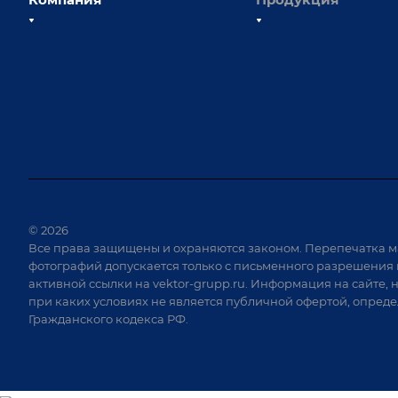
О компании
Сборочно-сварочные с
Наши сотрудники
Оснастка для сварочны
Наши партнеры
Роботизация
Отзывы
Ручная лазерная сварк
очистка
Выставки и мероприятия
Оборудование для пр
Вопрос ответ
крепежа
Реквизиты
Приварной крепеж
Документы
© 2026
Специализированные
Все права защищены и охраняются законом. Перепечатка м
Вакансии
для сварки крупногаб
фотографий допускается только с письменного разрешения 
изделий
активной ссылки на
vektor-grupp.ru
. Информация на сайте, 
Позиционеры и враща
при каких условиях не является публичной офертой, опред
Гражданского кодекса РФ.
Сварочные аппараты
Вакуумные траверсы
Зачистные станки