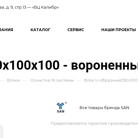
ва, д. 9, стр.13 — «БЦ Калибр»
ПАНИЯ
КАТАЛОГ
СЕРВИС
НАШИ ПРОЕКТЫ
x100x100 - вороненн
—
—
—
Блоки
Оснастка 16 системы
Блок U-образный250x100
Все товары бренда SAN
Предоставляется гарантия производител