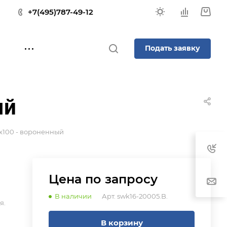
+7(495)787-49-12
Подать заявку
ый
x100 - вороненный
Цена по зап
р
осу
В наличии
Арт.
swk16-20005.B.
я.
В корзину