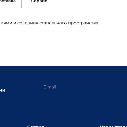
оставка
Сервис
иями и создания стапельного пространства.
ции
Сервис
Наши прое