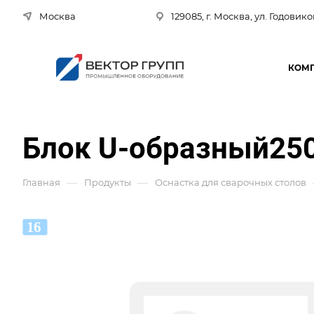
Москва
129085, г. Москва, ул. Годовико
КОМ
Блок U-образный250
—
—
Главная
Продукты
Оснастка для сварочных столов