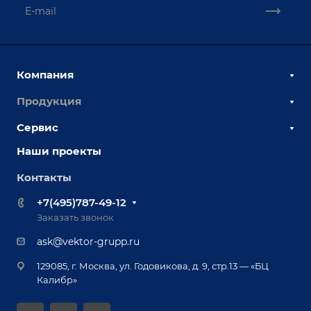
Компания
Продукция
О компании
Наши сотрудники
Сервис
Сборочно-сварочные столы
Наши партнеры
Оснастка для сварочных столов
Наши проекты
Сервисное обслуживание
Отзывы
Роботизация
Обучение
Контакты
Выставки и мероприятия
Ручная лазерная сварка и очистка
Доставка
Вопрос ответ
+7(495)787-49-12
Оборудование для приварки крепежа
Лизинг
Реквизиты
Заказать звонок
Приварной крепеж
Демонстрация оборудования
Документы
ask@vektor-grupp.ru
Специализированные решения для сварки
Монтаж
Вакансии
крупногабаритных изделий
129085, г. Москва, ул. Годовикова, д. 9, стр.13 — «БЦ
Гарантия
Позиционеры и вращатели
Калибр»
Аудит производства на предмет возможности
Сварочные аппараты
автоматизации