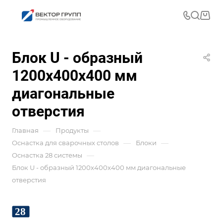
Блок U - образный
1200х400х400 мм
диагональные
отверстия
—
—
Главная
Продукты
—
—
Оснастка для сварочных столов
Блоки
—
Оснастка 28 системы
Блок U - образный 1200х400х400 мм диагональные
отверстия