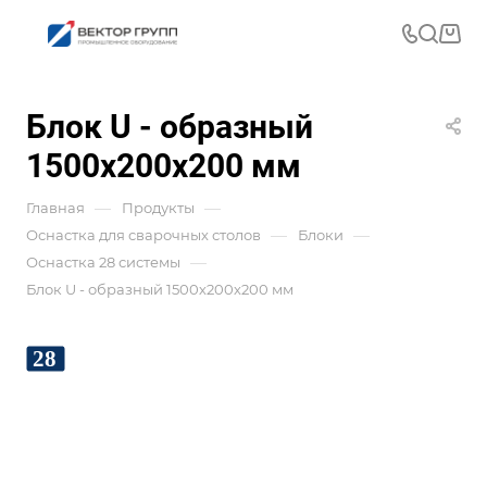
Блок U - образный
1500х200х200 мм
—
—
Главная
Продукты
—
—
Оснастка для сварочных столов
Блоки
—
Оснастка 28 системы
Блок U - образный 1500х200х200 мм