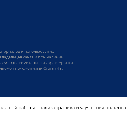
Доставка
а и
Лизинг
Демонстрация оборудования
иварки
Монтаж
Гарантия
Аудит производства на предмет
 решения
возможности автоматизации
атериалов и использование
аритных
владельцев сайта и при наличии
носит ознакомительный характер и ни
тели
еляемой положениями Статьи 437
варки
рректной работы, анализа трафика и улучшения пользова
ы
и