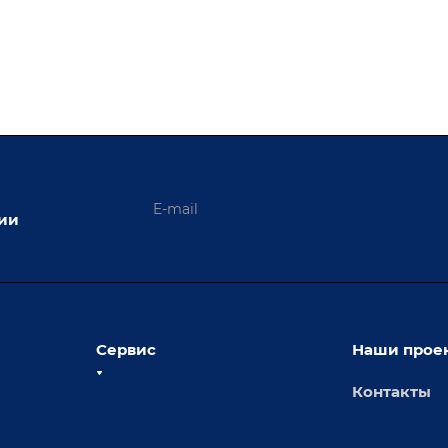
ции
Сервис
Наши прое
Контакты
толы
Сервисное обслуживание
х столов
Обучение