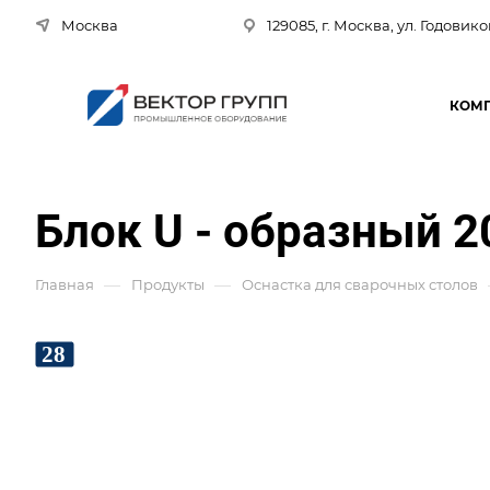
Москва
129085, г. Москва, ул. Годовико
КОМ
Блок U - образный 
—
—
Главная
Продукты
Оснастка для сварочных столов