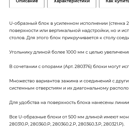
Описание
Характеристики
Как купит
U-образный блок в усиленном исполнении (стенка 2
поверхности или вертикальной надстройки, но и ис
столов. Для этого блок прикручивается к столу соед
Угольнику длиной более 1000 мм с целью увеличени
В сочетании с опорами (Арт. 280376) блоки могут ис
Множество вариантов зажима и соединений с други
системным отверстиям и их диагональному распол
Для удобства на поверхность блока нанесены линии 
Все U-образные блоки от 500 мм длиной имеют монт
280310.P, 280360.P, 280360.2.P, 280360.3.P, 280321.P).