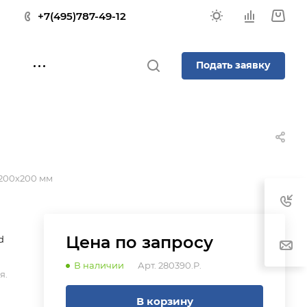
+7(495)787-49-12
Подать заявку
х200х200 мм
Цена по зап
р
осу
d
В наличии
Арт.
280390.P.
я.
В корзину