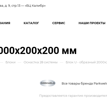
ва, д. 9, стр.13 — «БЦ Калибр»
ПАНИЯ
КАТАЛОГ
СЕРВИС
НАШИ ПРОЕКТЫ
2000х200х200 мм
—
—
—
Блоки
Оснастка 28 системы
Блок U - образный 2000
Все товары бренда Parkwel
Предоставляется гарантия производител