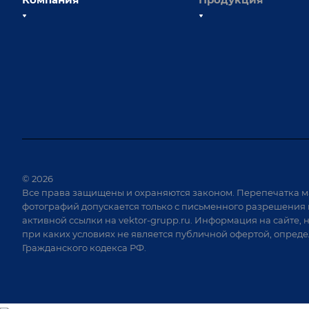
О компании
Сборочно-сварочные с
Наши сотрудники
Оснастка для сварочны
Наши партнеры
Роботизация
Отзывы
Ручная лазерная сварк
очистка
Выставки и мероприятия
Оборудование для пр
Вопрос ответ
крепежа
Реквизиты
Приварной крепеж
Документы
© 2026
Специализированные
Все права защищены и охраняются законом. Перепечатка м
Вакансии
для сварки крупногаб
фотографий допускается только с письменного разрешения 
изделий
активной ссылки на
vektor-grupp.ru
. Информация на сайте, 
Позиционеры и враща
при каких условиях не является публичной офертой, опред
Гражданского кодекса РФ.
Сварочные аппараты
Вакуумные траверсы
Зачистные станки