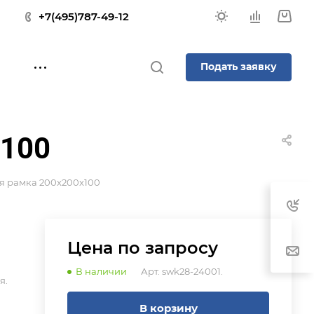
+7(495)787-49-12
Подать заявку
x100
я рамка 200x200x100
Цена по зап
р
осу
В наличии
Арт.
swk28-24001.
я.
В корзину