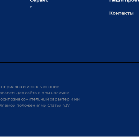
Контакты
толы
Сервисное обслуживание
х столов
Обучение
Доставка
а и
Лизинг
Демонстрация оборудования
иварки
Монтаж
Гарантия
Аудит производства на предмет
 решения
возможности автоматизации
атериалов и использование
аритных
владельцев сайта и при наличии
носит ознакомительный характер и ни
тели
еляемой положениями Статьи 437