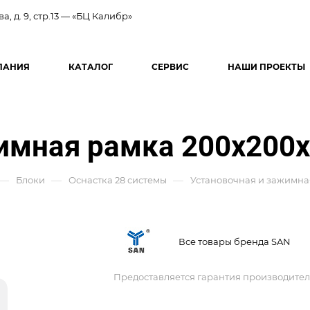
ва, д. 9, стр.13 — «БЦ Калибр»
ПАНИЯ
КАТАЛОГ
СЕРВИС
НАШИ ПРОЕКТЫ
имная рамка 200x200
—
—
—
Блоки
Оснастка 28 системы
Установочная и зажимна
Все товары бренда SAN
Предоставляется гарантия производител