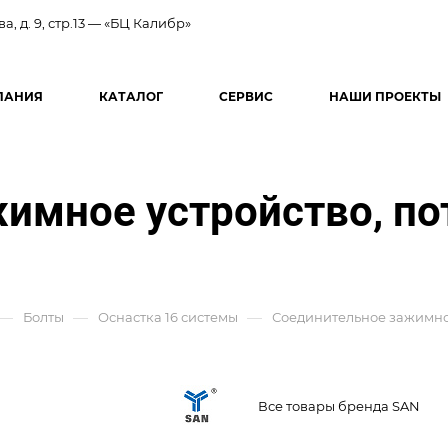
ва, д. 9, стр.13 — «БЦ Калибр»
ПАНИЯ
КАТАЛОГ
СЕРВИС
НАШИ ПРОЕКТЫ
имное устройство, по
—
—
—
Болты
Оснастка 16 системы
Соединительное зажимное
Все товары бренда SAN