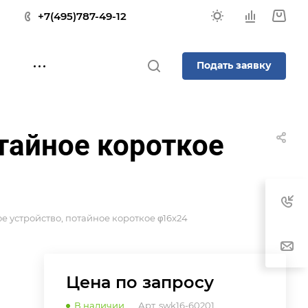
+7(495)787-49-12
Подать заявку
тайное короткое
 устройство, потайное короткое φ16x24
Цена по зап
р
осу
В наличии
Арт.
swk16-60201.