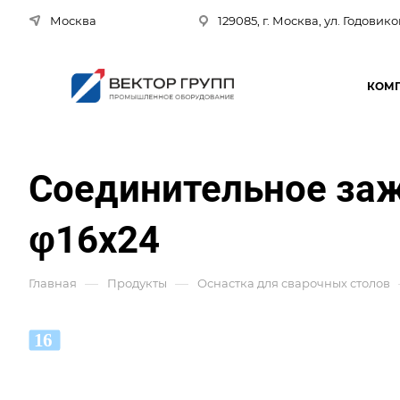
Москва
129085, г. Москва, ул. Годовико
КОМ
Соединительное заж
φ16x24
—
—
Главная
Продукты
Оснастка для сварочных столов