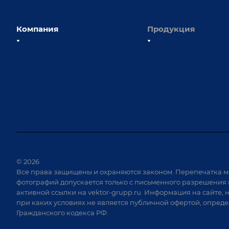
Компания
Продукция
О компании
Сборочно-сварочные с
Наши сотрудники
Оснастка для сварочны
Наши партнеры
Роботизация
Отзывы
Ручная лазерная сварк
очистка
Выставки и мероприятия
Оборудование для пр
Вопрос ответ
крепежа
Реквизиты
Приварной крепеж
Документы
© 2026
Специализированные
Все права защищены и охраняются законом. Перепечатка м
Вакансии
для сварки крупногаб
фотографий допускается только с письменного разрешения 
изделий
активной ссылки на
vektor-grupp.ru
. Информация на сайте, 
Позиционеры и враща
при каких условиях не является публичной офертой, опред
Гражданского кодекса РФ.
Сварочные аппараты