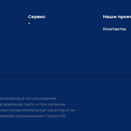
Сервис
Наши прое
Контакты
толы
Сервисное обслуживание
х столов
Обучение
Доставка
а и
Лизинг
Демонстрация оборудования
иварки
Монтаж
Гарантия
Аудит производства на предмет
 решения
возможности автоматизации
атериалов и использование
аритных
владельцев сайта и при наличии
носит ознакомительный характер и ни
тели
еляемой положениями Статьи 437