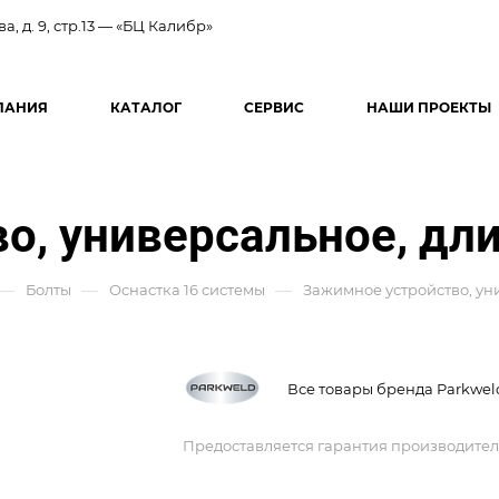
ва, д. 9, стр.13 — «БЦ Калибр»
ПАНИЯ
КАТАЛОГ
СЕРВИС
НАШИ ПРОЕКТЫ
о, универсальное, дл
—
—
—
Болты
Оснастка 16 системы
Зажимное устройство, ун
Все товары бренда Parkwel
Предоставляется гарантия производител