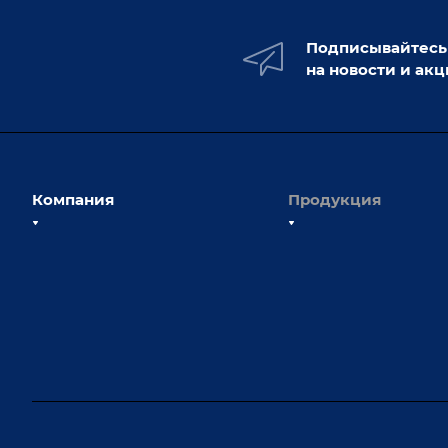
Подписывайтесь
на новости и ак
Компания
Продукция
О компании
Сборочно-сварочные с
Наши сотрудники
Оснастка для сварочны
Наши партнеры
Роботизация
Отзывы
Ручная лазерная сварк
очистка
Выставки и мероприятия
Оборудование для пр
Вопрос ответ
крепежа
Реквизиты
Приварной крепеж