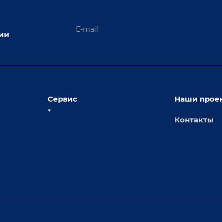
ции
Сервис
Наши прое
Контакты
толы
Сервисное обслуживание
х столов
Обучение
Доставка
а и
Лизинг
Демонстрация оборудования
иварки
Монтаж
Гарантия