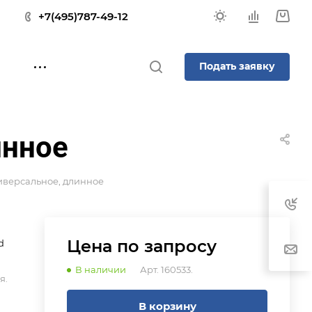
+7(495)787-49-12
Подать заявку
инное
иверсальное, длинное
Цена по зап
р
осу
d
В наличии
Арт.
160533.
я.
В корзину