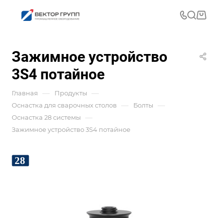
Зажимное устройство
3S4 потайное
—
—
Главная
Продукты
—
—
Оснастка для сварочных столов
Болты
—
Оснастка 28 системы
Зажимное устройство 3S4 потайное