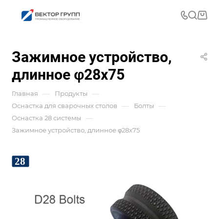
Зажимное устройство,
длинное φ28х75
—
—
Главная
Продукты
—
—
Оснастка для сварочных столов
Болты
—
Оснастка 28 системы
Зажимное устройство, длинное φ28х75