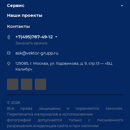
Наши сотрудники
Сервис
Сборочно-сварочные столы
Наши партнеры
Оснастка для сварочных столов
Наши проекты
Сервисное обслуживание
Отзывы
Роботизация
Обучение
Контакты
Выставки и мероприятия
Ручная лазерная сварка и очистка
Доставка
Вопрос ответ
+7(495)787-49-12
Оборудование для приварки крепежа
Лизинг
Реквизиты
Заказать звонок
Приварной крепеж
Демонстрация оборудования
Документы
ask@vektor-grupp.ru
Специализированные решения для сварки
Монтаж
Вакансии
крупногабаритных изделий
129085, г. Москва, ул. Годовикова, д. 9, стр.13 — «БЦ
Гарантия
Позиционеры и вращатели
Калибр»
Аудит производства на предмет возможности
Сварочные аппараты
автоматизации
Вакуумные траверсы
Зачистные станки
Машины контактной сварки
© 2026
Все права защищены и охраняются законом.
Универсальные зажимы
Перепечатка материалов и использование
Системы аспирации
фотографий допускается только с письменного
Станки лазерной резки
разрешения владельцев сайта и при наличии