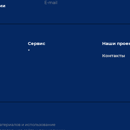
ции
Сервис
Наши прое
Контакты
толы
Сервисное обслуживание
х столов
Обучение
Доставка
а и
Лизинг
Демонстрация оборудования
иварки
Монтаж
Гарантия
Аудит производства на предмет
 решения
возможности автоматизации
атериалов и использование
аритных