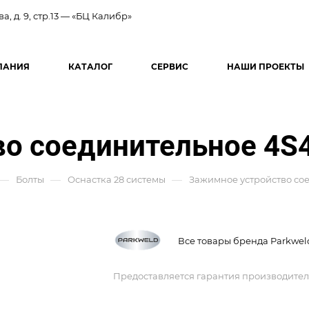
ва, д. 9, стр.13 — «БЦ Калибр»
ПАНИЯ
КАТАЛОГ
СЕРВИС
НАШИ ПРОЕКТЫ
о соединительное 4S
—
—
—
Болты
Оснастка 28 системы
Зажимное устройство со
Все товары бренда Parkwel
Предоставляется гарантия производител