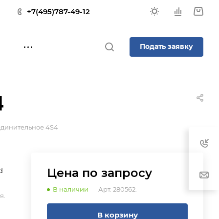
+7(495)787-49-12
Подать заявку
4
единительное 4S4
Цена по зап
р
осу
d
В наличии
Арт.
280562.
я.
В корзину