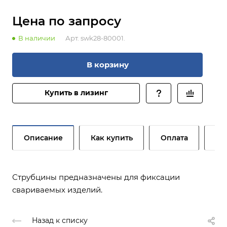
Цена по зап
р
осу
В наличии
Арт.
swk28-80001.
В корзину
Купить в лизинг
Описание
Как купить
Оплата
До
Струбцины предназначены для фиксации
свариваемых изделий.
Назад к списку