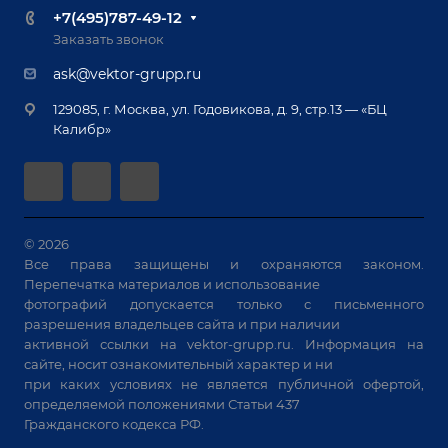
Доставка
Вопрос ответ
+7(495)787-49-12
Оборудование для приварки крепежа
Лизинг
Реквизиты
Заказать звонок
Приварной крепеж
Демонстрация оборудования
Документы
ask@vektor-grupp.ru
Специализированные решения для сварки
Монтаж
Вакансии
крупногабаритных изделий
129085, г. Москва, ул. Годовикова, д. 9, стр.13 — «БЦ
Гарантия
Позиционеры и вращатели
Калибр»
Аудит производства на предмет возможности
Сварочные аппараты
автоматизации
Вакуумные траверсы
Зачистные станки
Машины контактной сварки
© 2026
Все права защищены и охраняются законом.
Универсальные зажимы
Перепечатка материалов и использование
Системы аспирации
фотографий допускается только с письменного
Станки лазерной резки
разрешения владельцев сайта и при наличии
активной ссылки на
vektor-grupp.ru
. Информация на
Решения для учебных заведений
сайте, носит ознакомительный характер и ни
при каких условиях не является публичной офертой,
определяемой положениями Статьи 437
Гражданского кодекса РФ.