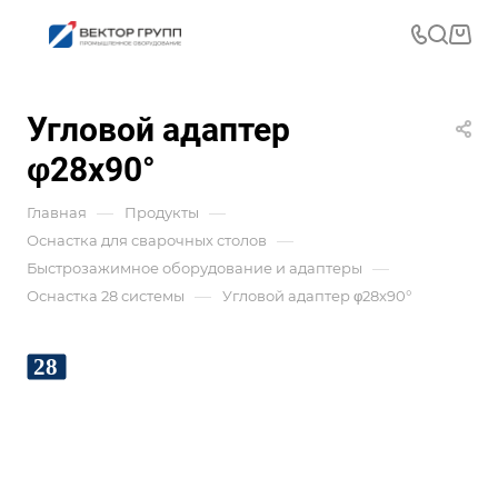
Угловой адаптер
φ28x90°
—
—
Главная
Продукты
—
Оснастка для сварочных столов
—
Быстрозажимное оборудование и адаптеры
—
Оснастка 28 системы
Угловой адаптер φ28x90°