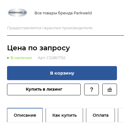
Все товары бренда Parkweld
Предоставляется гарантия производителя.
Цена по зап
р
осу
В наличии
Арт.
CS280792.
В корзину
Купить в лизинг
Описание
Как купить
Оплата
До