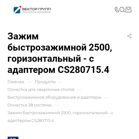
Зажим
быстрозажимной 2500,
горизонтальный - с
адаптером CS280715.4
—
—
Главная
Продукты
—
Оснастка для сварочных столов
—
Быстрозажимное оборудование и адаптеры
—
Оснастка 28 системы
Зажим быстрозажимной 2500, горизонтальный - с
адаптером CS280715.4