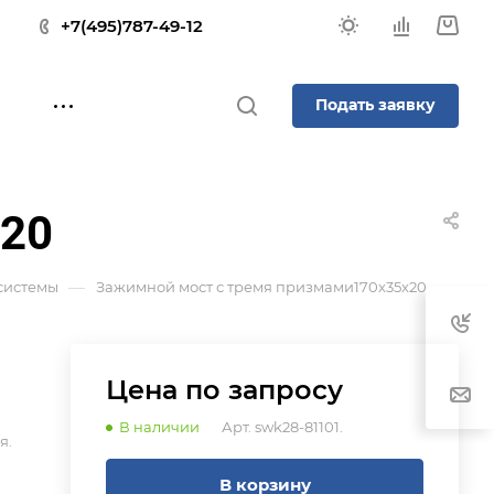
+7(495)787-49-12
Подать заявку
x20
—
 системы
Зажимной мост с тремя призмами170x35x20
Цена по зап
р
осу
В наличии
Арт.
swk28-81101.
я.
В корзину