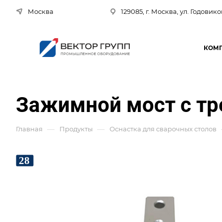
Москва
129085, г. Москва, ул. Годовико
КОМ
Зажимной мост с т
—
—
Главная
Продукты
Оснастка для сварочных столов