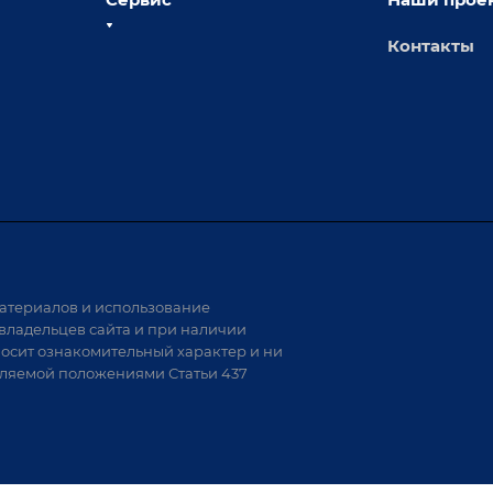
Контакты
толы
Сервисное обслуживание
х столов
Обучение
Доставка
а и
Лизинг
Демонстрация оборудования
иварки
Монтаж
Гарантия
Аудит производства на предмет
 решения
возможности автоматизации
атериалов и использование
аритных
владельцев сайта и при наличии
носит ознакомительный характер и ни
тели
еляемой положениями Статьи 437