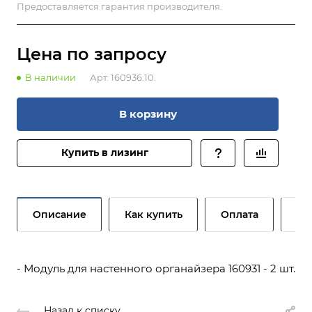
Предоставляется гарантия производителя.
Цена по зап
р
осу
В наличии
Арт.
160936.10.
В корзину
Купить в лизинг
Описание
Как купить
Оплата
До
- Модуль для настенного органайзера 160931 - 2 шт.
Назад к списку