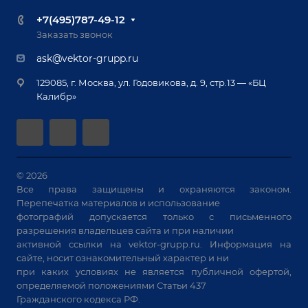
Ручная лазерная сварка и очистка
Доставка
Вопрос ответ
+7(495)787-49-12
Оборудование для приварки крепежа
Лизинг
Реквизиты
Заказать звонок
Приварной крепеж
Демонстрация оборудования
Документы
ask@vektor-grupp.ru
Специализированные решения для сварки
Монтаж
Вакансии
крупногабаритных изделий
129085, г. Москва, ул. Годовикова, д. 9, стр.13 — «БЦ
Гарантия
Позиционеры и вращатели
Калибр»
Аудит производства на предмет возможности
Сварочные аппараты
автоматизации
Вакуумные траверсы
Зачистные станки
Машины контактной сварки
© 2026
Все права защищены и охраняются законом.
Универсальные зажимы
Перепечатка материалов и использование
Системы аспирации
фотографий допускается только с письменного
Станки лазерной резки
разрешения владельцев сайта и при наличии
активной ссылки на
vektor-grupp.ru
. Информация на
Решения для учебных заведений
сайте, носит ознакомительный характер и ни
при каких условиях не является публичной офертой,
определяемой положениями Статьи 437
Гражданского кодекса РФ.