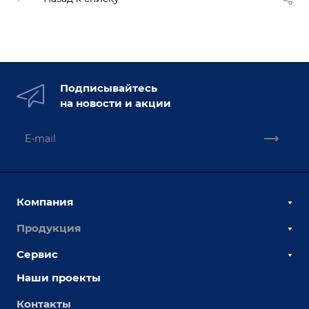
Подписывайтесь
на новости и акции
Компания
Продукция
О компании
Наши сотрудники
Сервис
Сборочно-сварочные столы
Наши партнеры
Оснастка для сварочных столов
Наши проекты
Сервисное обслуживание
Отзывы
Роботизация
Обучение
Контакты
Выставки и мероприятия