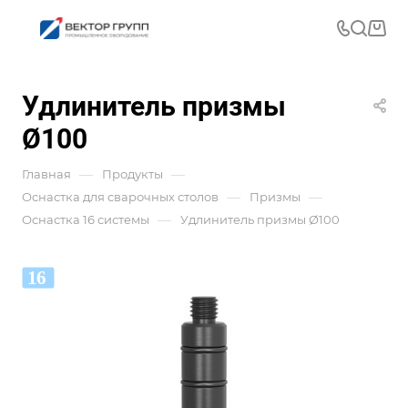
Удлинитель призмы
Ø100
—
—
Главная
Продукты
—
—
Оснастка для сварочных столов
Призмы
—
Оснастка 16 системы
Удлинитель призмы Ø100