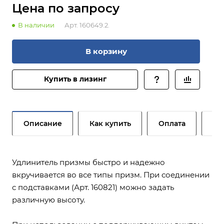
Цена по зап
р
осу
В наличии
Арт.
160649.2.
В корзину
Купить в лизинг
Описание
Как купить
Оплата
До
Удлинитель призмы быстро и надежно
вкручивается во все типы призм. При соединении
с подставками (Арт. 160821) можно задать
различную высоту.