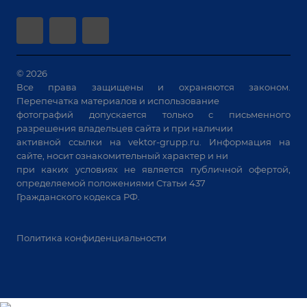
Аудит производства на предмет возможности
Сварочные аппараты
автоматизации
Вакуумные траверсы
Зачистные станки
Машины контактной сварки
© 2026
Все права защищены и охраняются законом.
Универсальные зажимы
Перепечатка материалов и использование
Системы аспирации
фотографий допускается только с письменного
Станки лазерной резки
разрешения владельцев сайта и при наличии
активной ссылки на
vektor-grupp.ru
. Информация на
Решения для учебных заведений
сайте, носит ознакомительный характер и ни
при каких условиях не является публичной офертой,
определяемой положениями Статьи 437
Гражданского кодекса РФ.
Политика конфиденциальности