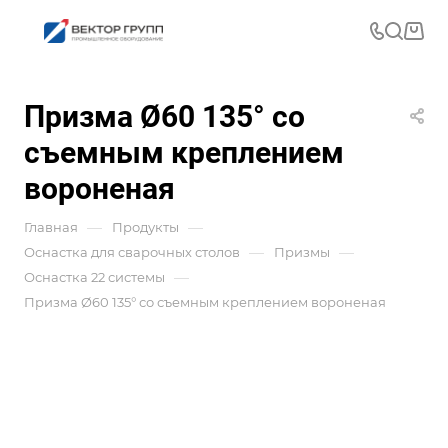
Призма Ø60 135° со
съемным креплением
вороненая
—
—
Главная
Продукты
—
—
Оснастка для сварочных столов
Призмы
—
Оснастка 22 системы
Призма Ø60 135° со съемным креплением вороненая