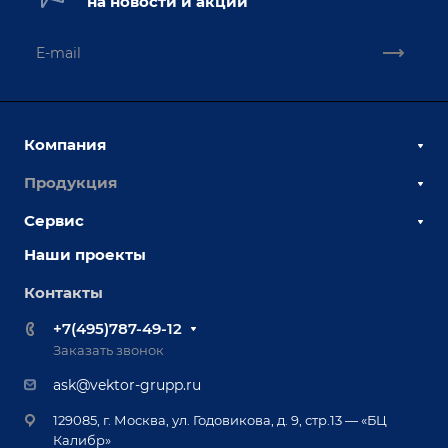
на новости и акции
Компания
Продукция
О компании
Наши сотрудники
Сервис
Сборочно-сварочные столы
Наши партнеры
Оснастка для сварочных столов
Наши проекты
Сервисное обслуживание
Отзывы
Роботизация
Обучение
Контакты
Выставки и мероприятия
Ручная лазерная сварка и очистка
Доставка
Вопрос ответ
+7(495)787-49-12
Оборудование для приварки крепежа
Лизинг
Реквизиты
Заказать звонок
Приварной крепеж
Демонстрация оборудования
Документы
ask@vektor-grupp.ru
Специализированные решения для сварки
Монтаж
Вакансии
крупногабаритных изделий
129085, г. Москва, ул. Годовикова, д. 9, стр.13 — «БЦ
Гарантия
Позиционеры и вращатели
Калибр»