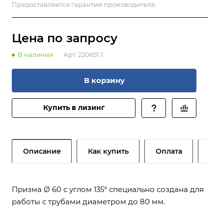
Предоставляется гарантия производителя.
Цена по зап
р
осу
В наличии
Арт.
220651.1.
В корзину
Купить в лизинг
Описание
Как купить
Оплата
До
Призма Ø 60 с углом 135° специально создана для
работы с трубами диаметром до 80 мм.